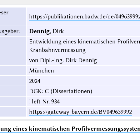
eser
https://publikationen.badw.de/de/04963999
usgeber
:
Dennig
, Dirk
Entwicklung eines kinematischen Profilve
Kranbahnvermessung
von Dipl.-Ing. Dirk Dennig
München
2024
DGK: C (Dissertationen)
Heft Nr. 934
https://gateway-bayern.de/BV049639992
ung eines kinematischen Profilvermessungssyst