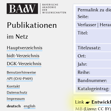
Permalink zu di
Seite
:
Publikationen
Verfasser | Hera
Titel
:
im Netz
Hauptverzeichnis
Titelzusatz
:
bidt-Verzeichnis
Ort
:
DGK-Verzeichnis
Jahr
:
Reihe
:
Benutzerhinweise
API (OAI-PMH)
Bandnummer
:
Kontakt
Katalogeintrag
:
Datenschutz
Impressum
Link ☛
Entwickl
deutsch
english
MB
(
Lizenz
:
CC BY
)