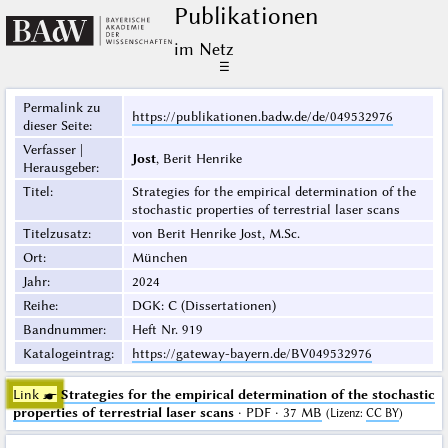
Publikationen
im Netz
☰
Permalink zu
https://publikationen.badw.de/de/049532976
dieser Seite
:
Verfasser |
Jost
, Berit Henrike
Herausgeber
:
Titel
:
Strategies for the empirical determination of the
stochastic properties of terrestrial laser scans
Titelzusatz
:
von Berit Henrike Jost, M.Sc.
Ort
:
München
Jahr
:
2024
Reihe
:
DGK: C (Dissertationen)
Bandnummer
:
Heft Nr. 919
Katalogeintrag
:
https://gateway-bayern.de/BV049532976
Link ☛
Strategies for the empirical determination of the stochastic
properties of terrestrial laser scans
· PDF · 37 MB
(
Lizenz
:
CC BY
)