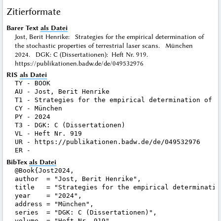
Zitierformate
Barer Text
als Datei
Jost, Berit Henrike: Strategies for the empirical determination of
the stochastic properties of terrestrial laser scans. München
2024. DGK: C (Dissertationen): Heft Nr. 919.
https://publikationen.badw.de/de/049532976
RIS
als Datei
TY - BOOK

AU - Jost, Berit Henrike

T1 - Strategies for the empirical determination of t
CY - München

PY - 2024

T3 - DGK: C (Dissertationen)

VL - Heft Nr. 919

UR - https://publikationen.badw.de/de/049532976

BibTex
als Datei
@Book{Jost2024,

author  = "Jost, Berit Henrike",

title   = "Strategies for the empirical determinatio
year    = "2024",

address = "München",

series  = "DGK: C (Dissertationen)",

volume  = "Heft Nr. 919",
