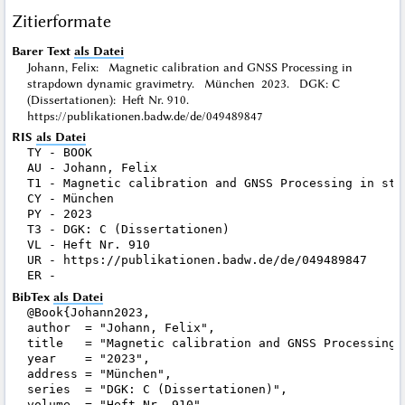
Zitierformate
Barer Text
als Datei
Johann, Felix: Magnetic calibration and GNSS Processing in
strapdown dynamic gravimetry. München 2023. DGK: C
(Dissertationen): Heft Nr. 910.
https://publikationen.badw.de/de/049489847
RIS
als Datei
TY - BOOK

AU - Johann, Felix

T1 - Magnetic calibration and GNSS Processing in str
CY - München

PY - 2023

T3 - DGK: C (Dissertationen)

VL - Heft Nr. 910

UR - https://publikationen.badw.de/de/049489847

BibTex
als Datei
@Book{Johann2023,

author  = "Johann, Felix",

title   = "Magnetic calibration and GNSS Processing 
year    = "2023",

address = "München",

series  = "DGK: C (Dissertationen)",

volume  = "Heft Nr. 910",
