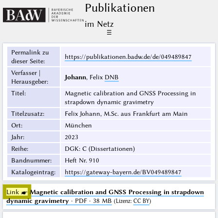
Publikationen
im Netz
☰
Permalink zu
https://publikationen.badw.de/de/049489847
dieser Seite
:
Verfasser |
Johann
, Felix
DNB
Herausgeber
:
Titel
:
Magnetic calibration and GNSS Processing in
strapdown dynamic gravimetry
Titelzusatz
:
Felix Johann, M.Sc. aus Frankfurt am Main
Ort
:
München
Jahr
:
2023
Reihe
:
DGK: C (Dissertationen)
Bandnummer
:
Heft Nr. 910
Katalogeintrag
:
https://gateway-bayern.de/BV049489847
Link ☛
Magnetic calibration and GNSS Processing in strapdown
dynamic gravimetry
· PDF · 38 MB
(
Lizenz
:
CC BY
)