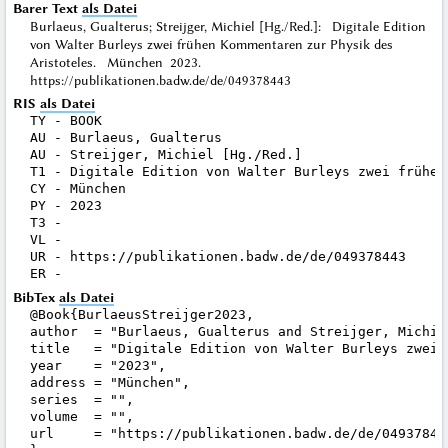
Barer Text
als Datei
Burlaeus, Gualterus; Streijger, Michiel [Hg./Red.]: Digitale Edition
von Walter Burleys zwei frühen Kommentaren zur Physik des
Aristoteles. München 2023.
https://publikationen.badw.de/de/049378443
RIS
als Datei
TY - BOOK

AU - Burlaeus, Gualterus

AU - Streijger, Michiel [Hg./Red.]

T1 - Digitale Edition von Walter Burleys zwei frühen
CY - München

PY - 2023

T3 - 

VL - 

UR - https://publikationen.badw.de/de/049378443

BibTex
als Datei
@Book{BurlaeusStreijger2023,

author  = "Burlaeus, Gualterus and Streijger, Michiel
title   = "Digitale Edition von Walter Burleys zwei 
year    = "2023",

address = "München",

series  = "",

volume  = "",

url     = "https://publikationen.badw.de/de/049378443