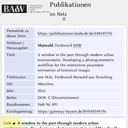
Publikationen
im Netz
☰
Permalink zu
https://publikationen.badw.de/de/048549196
dieser Seite
:
Verfasser |
Maiwald
, Ferdinand
DNB
Herausgeber
:
Titel
:
A window to the past through modern urban
environments. Developing a photogrammetric
workflow for the orientation parameter
estimation of historical images
Titelzusatz
:
von M.Sc. Ferdinand Maiwald aus Straubing
Ort
:
München
Jahr
:
2022
Reihe
:
DGK: C (Dissertationen)
Bandnummer
:
Heft Nr. 891
Katalogeintrag
:
https://gateway-bayern.de/BV048549196
Link ☛
A window to the past through modern urban