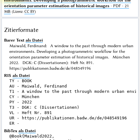
environments. Developing a photogrammetric workflow for the
orientation parameter estimation of historical images
· PDF · 21
MB
(
Lizenz
:
CC BY
)
Zitierformate
Barer Text
als Datei
Maiwald, Ferdinand: A window to the past through modern urban
environments. Developing a photogrammetric workflow for the
orientation parameter estimation of historical images. München
2022. DGK: C (Dissertationen): Heft Nr. 891.
https://publikationen.badw.de/de/048549196
RIS
als Datei
TY - BOOK

AU - Maiwald, Ferdinand

T1 - A window to the past through modern urban envir
CY - München

PY - 2022

T3 - DGK: C (Dissertationen)

VL - Heft Nr. 891

UR - https://publikationen.badw.de/de/048549196

BibTex
als Datei
@Book{Maiwald2022,
