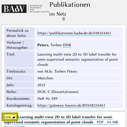
Publikationen
im Netz
☰
Permalink zu
https://publikationen.badw.de/de/048254461
dieser Seite
:
Verfasser |
Peters
, Torben
DNB
Herausgeber
:
Titel
:
Learning multi-view 2D to 3D label transfer for
semi-supervised semantic segmentation of point
clouds
Titelzusatz
:
von M.Sc. Torben Peters
Ort
:
München
Jahr
:
2022
Reihe
:
DGK: C (Dissertationen)
Bandnummer
:
Heft Nr. 889
Katalogeintrag
:
https://gateway-bayern.de/BV048254461
Link ☛
Learning multi-view 2D to 3D label transfer for semi-
supervised semantic segmentation of point clouds
· PDF · 94 MB