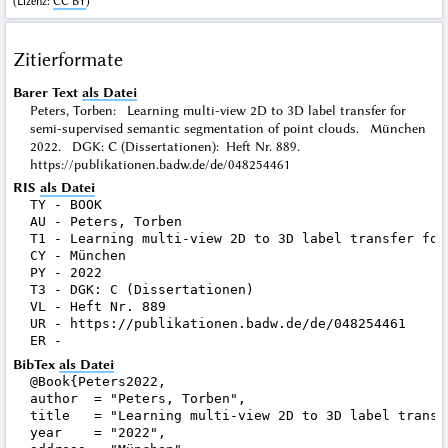
(
Lizenz
:
CC BY
)
Zitierformate
Barer Text
als Datei
Peters, Torben: Learning multi-view 2D to 3D label transfer for
semi-supervised semantic segmentation of point clouds. München
2022. DGK: C (Dissertationen): Heft Nr. 889.
https://publikationen.badw.de/de/048254461
RIS
als Datei
TY - BOOK

AU - Peters, Torben

T1 - Learning multi-view 2D to 3D label transfer for
CY - München

PY - 2022

T3 - DGK: C (Dissertationen)

VL - Heft Nr. 889

UR - https://publikationen.badw.de/de/048254461

BibTex
als Datei
@Book{Peters2022,

author  = "Peters, Torben",

title   = "Learning multi-view 2D to 3D label transf
year    = "2022",
