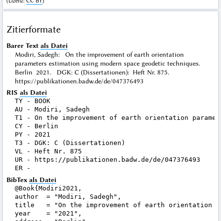
(
Lizenz
:
CC BY
)
Zitierformate
Barer Text
als Datei
Modiri, Sadegh: On the improvement of earth orientation
parameters estimation using modern space geodetic techniques.
Berlin 2021. DGK: C (Dissertationen): Heft Nr. 875.
https://publikationen.badw.de/de/047376493
RIS
als Datei
TY - BOOK

AU - Modiri, Sadegh

T1 - On the improvement of earth orientation paramet
CY - Berlin

PY - 2021

T3 - DGK: C (Dissertationen)

VL - Heft Nr. 875

UR - https://publikationen.badw.de/de/047376493

BibTex
als Datei
@Book{Modiri2021,

author  = "Modiri, Sadegh",

title   = "On the improvement of earth orientation p
year    = "2021",
