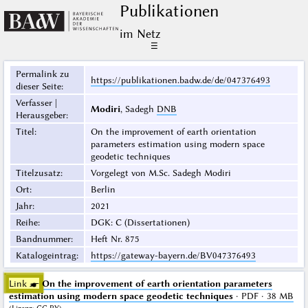
Publikationen
im Netz
☰
Permalink zu
https://publikationen.badw.de/de/047376493
dieser Seite
:
Verfasser |
Modiri
, Sadegh
DNB
Herausgeber
:
Titel
:
On the improvement of earth orientation
parameters estimation using modern space
geodetic techniques
Titelzusatz
:
Vorgelegt von M.Sc. Sadegh Modiri
Ort
:
Berlin
Jahr
:
2021
Reihe
:
DGK: C (Dissertationen)
Bandnummer
:
Heft Nr. 875
Katalogeintrag
:
https://gateway-bayern.de/BV047376493
Link ☛
On the improvement of earth orientation parameters
estimation using modern space geodetic techniques
· PDF · 38 MB