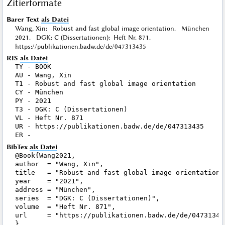
Zitierformate
Barer Text
als Datei
Wang, Xin: Robust and fast global image orientation. München
2021. DGK: C (Dissertationen): Heft Nr. 871.
https://publikationen.badw.de/de/047313435
RIS
als Datei
TY - BOOK

AU - Wang, Xin

T1 - Robust and fast global image orientation

CY - München

PY - 2021

T3 - DGK: C (Dissertationen)

VL - Heft Nr. 871

UR - https://publikationen.badw.de/de/047313435

BibTex
als Datei
@Book{Wang2021,

author  = "Wang, Xin",

title   = "Robust and fast global image orientation",
year    = "2021",

address = "München",

series  = "DGK: C (Dissertationen)",

volume  = "Heft Nr. 871",

url     = "https://publikationen.badw.de/de/047313435