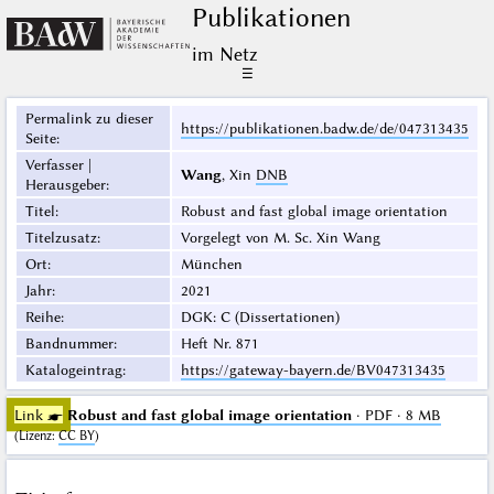
Publikationen
im Netz
☰
Permalink zu dieser
https://publikationen.badw.de/de/047313435
Seite
:
Verfasser |
Wang
, Xin
DNB
Herausgeber
:
Titel
:
Robust and fast global image orientation
Titelzusatz
:
Vorgelegt von M. Sc. Xin Wang
Ort
:
München
Jahr
:
2021
Reihe
:
DGK: C (Dissertationen)
Bandnummer
:
Heft Nr. 871
Katalogeintrag
:
https://gateway-bayern.de/BV047313435
Link ☛
Robust and fast global image orientation
· PDF · 8 MB
(
Lizenz
:
CC BY
)