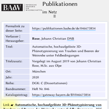
Publikationen
im Netz
☰
Permalink zu
https://publikationen.badw.de/de/046673854
dieser Seite
:
Verfasser |
Rose
, Johann Christian
DNB
Herausgeber
:
Titel
:
Automatische, hochaufgelöste 3D-
Phänotypisierung von Trauben und Beeren der
Weinrebe unter Feldbedingungen
Titelzusatz
:
Vorgelegt im August 2019 von Johann Christian
Rose, M.Sc. aus Olpe
Ort
:
München
Jahr
:
2020
Reihe
:
DGK: C (Dissertationen)
Bandnummer
:
Heft Nr. 846
Katalogeintrag
:
https://gateway-bayern.de/BV046673854
Link ☛
Automatische, hochaufgelöste 3D-Phänotypisierung von