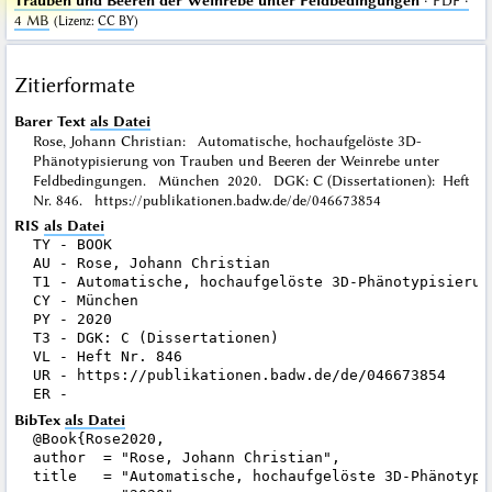
Trauben und Beeren der Weinrebe unter Feldbedingungen
· PDF ·
4 MB
(
Lizenz
:
CC BY
)
Zitierformate
Barer Text
als Datei
Rose, Johann Christian: Automatische, hochaufgelöste 3D-
Phänotypisierung von Trauben und Beeren der Weinrebe unter
Feldbedingungen. München 2020. DGK: C (Dissertationen): Heft
Nr. 846. https://publikationen.badw.de/de/046673854
RIS
als Datei
TY - BOOK

AU - Rose, Johann Christian

T1 - Automatische, hochaufgelöste 3D-Phänotypisierun
CY - München

PY - 2020

T3 - DGK: C (Dissertationen)

VL - Heft Nr. 846

UR - https://publikationen.badw.de/de/046673854

BibTex
als Datei
@Book{Rose2020,

author  = "Rose, Johann Christian",

title   = "Automatische, hochaufgelöste 3D-Phänotypi