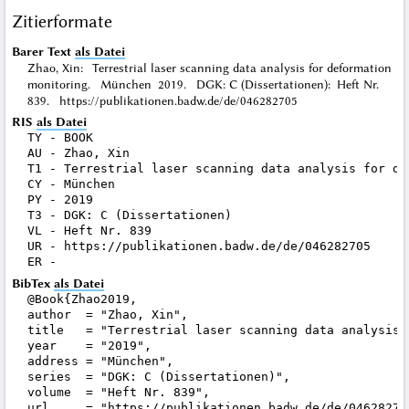
Zitierformate
Barer Text
als Datei
Zhao, Xin: Terrestrial laser scanning data analysis for deformation
monitoring. München 2019. DGK: C (Dissertationen): Heft Nr.
839. https://publikationen.badw.de/de/046282705
RIS
als Datei
TY - BOOK

AU - Zhao, Xin

T1 - Terrestrial laser scanning data analysis for def
CY - München

PY - 2019

T3 - DGK: C (Dissertationen)

VL - Heft Nr. 839

UR - https://publikationen.badw.de/de/046282705

BibTex
als Datei
@Book{Zhao2019,

author  = "Zhao, Xin",

title   = "Terrestrial laser scanning data analysis 
year    = "2019",

address = "München",

series  = "DGK: C (Dissertationen)",

volume  = "Heft Nr. 839",

url     = "https://publikationen.badw.de/de/046282705