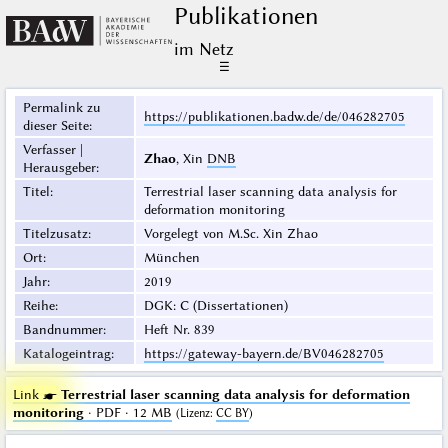
Publikationen
im Netz
☰
Permalink zu
https://publikationen.badw.de/de/046282705
dieser Seite
:
Verfasser |
Zhao
, Xin
DNB
Herausgeber
:
Titel
:
Terrestrial laser scanning data analysis for
deformation monitoring
Titelzusatz
:
Vorgelegt von M.Sc. Xin Zhao
Ort
:
München
Jahr
:
2019
Reihe
:
DGK: C (Dissertationen)
Bandnummer
:
Heft Nr. 839
Katalogeintrag
:
https://gateway-bayern.de/BV046282705
Link ☛
Terrestrial laser scanning data analysis for deformation
monitoring
· PDF · 12 MB
(
Lizenz
:
CC BY
)