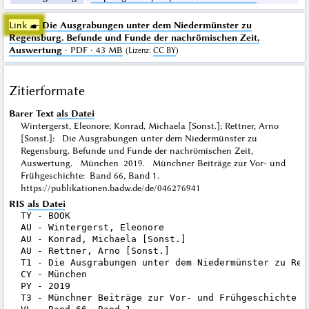
Link ☛
Die Ausgrabungen unter dem Niedermünster zu
Regensburg. Befunde und Funde der nachrömischen Zeit,
Auswertung
· PDF · 43 MB
(
Lizenz
:
CC BY
)
Zitierformate
Barer Text
als Datei
Wintergerst, Eleonore; Konrad, Michaela [Sonst.]; Rettner, Arno
[Sonst.]: Die Ausgrabungen unter dem Niedermünster zu
Regensburg. Befunde und Funde der nachrömischen Zeit,
Auswertung. München 2019. Münchner Beiträge zur Vor- und
Frühgeschichte: Band 66, Band 1.
https://publikationen.badw.de/de/046276941
RIS
als Datei
TY - BOOK

AU - Wintergerst, Eleonore

AU - Konrad, Michaela [Sonst.]

AU - Rettner, Arno [Sonst.]

T1 - Die Ausgrabungen unter dem Niedermünster zu Reg
CY - München

PY - 2019

T3 - Münchner Beiträge zur Vor- und Frühgeschichte
