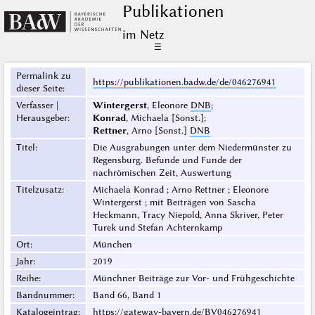
Publikationen
im Netz
☰
Permalink zu
https://publikationen.badw.de/de/046276941
dieser Seite
:
Verfasser |
Wintergerst
, Eleonore
DNB
;
Herausgeber
:
Konrad
, Michaela [Sonst.];
Rettner
, Arno [Sonst.]
DNB
Titel
:
Die Ausgrabungen unter dem Niedermünster zu
Regensburg. Befunde und Funde der
nachrömischen Zeit, Auswertung
Titelzusatz
:
Michaela Konrad ; Arno Rettner ; Eleonore
Wintergerst ; mit Beiträgen von Sascha
Heckmann, Tracy Niepold, Anna Skriver, Peter
Turek und Stefan Achternkamp
Ort
:
München
Jahr
:
2019
Reihe
:
Münchner Beiträge zur Vor- und Frühgeschichte
Bandnummer
:
Band 66, Band 1
Katalogeintrag
:
https://gateway-bayern.de/BV046276941