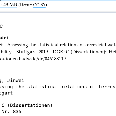
 · 49 MB
(
Lizenz
:
CC BY
)
e
atei
i: Assessing the statistical relations of terrestrial w
ability. Stuttgart 2019. DGK: C (Dissertationen): He
ikationen.badw.de/de/046188119
g, Jinwei

ssing the statistical relations of terres
gart

 C (Dissertationen)

Nr. 835
