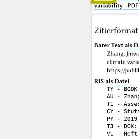
variability
· PDF
Zitierformat
Barer Text
als D
Zhang, Jinwe
climate vari
https://publ
RIS
als Datei
TY - BOOK

AU - Zhan
T1 - Asse
CY - Stutt
PY - 2019

T3 - DGK:
VL - Heft 