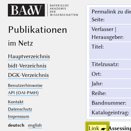
Permalink zu di
Seite
:
Publikationen
Verfasser |
Herausgeber
:
im Netz
Titel
:
Hauptverzeichnis
Titelzusatz
:
bidt-Verzeichnis
Ort
:
DGK-Verzeichnis
Jahr
:
Benutzerhinweise
Reihe
:
API (OAI-PMH)
Kontakt
Bandnummer
:
Datenschutz
Katalogeintrag
:
Impressum
deutsch
english
Link ☛
Assessing