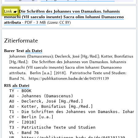
Link ☛
Die Schriften des Johannes von Damaskos. Iohannis
monachi (VII saeculo ineunte) Sacra olim Iohanni Damasceno
attributa
· PDF · 3 MB
(
Lizenz
:
CC BY
)
Zitierformate
Barer Text
als Datei
Johannes (Damascenus); Declerck, José [Hg./Red.]; Kotter, Bonifatius
[Hg./Red.]: Die Schriften des Johannes von Damaskos. Iohannis
monachi (VII saeculo ineunte) Sacra olim Iohanni Damasceno
attributa. Berlin [u.a.] [2018]. Patristische Texte und Studien:
Band 76. https://publikationen.badw.de/de/045191139
RIS
als Datei
TY - BOOK

AU - Johannes (Damascenus)

AU - Declerck, José [Hg./Red.]

AU - Kotter, Bonifatius [Hg./Red.]

T1 - Die Schriften des Johannes von Damaskos. Iohann
CY - Berlin [u.a.]

PY - [2018]

T3 - Patristische Texte und Studien

VL - Band 76

UR - https://publikationen.badw.de/de/045191139
