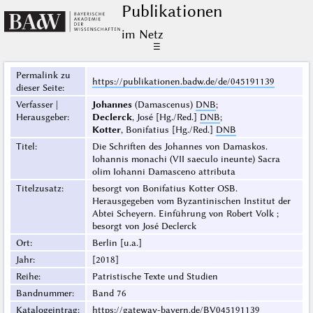
Publikationen
im Netz
☰
Permalink zu
https://publikationen.badw.de/de/045191139
dieser Seite
:
Verfasser |
Johannes
(Damascenus)
DNB
;
Herausgeber
:
Declerck
, José [Hg./Red.]
DNB
;
Kotter
, Bonifatius [Hg./Red.]
DNB
Titel
:
Die Schriften des Johannes von Damaskos.
Iohannis monachi (VII saeculo ineunte) Sacra
olim Iohanni Damasceno attributa
Titelzusatz
:
besorgt von Bonifatius Kotter OSB.
Herausgegeben vom Byzantinischen Institut der
Abtei Scheyern. Einführung von Robert Volk ;
besorgt von José Declerck
Ort
:
Berlin [u.a.]
Jahr
:
[2018]
Reihe
:
Patristische Texte und Studien
Bandnummer
:
Band 76
Katalogeintrag
:
https://gateway-bayern.de/BV045191139