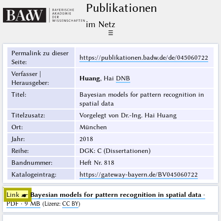
Publikationen
im Netz
☰
Permalink zu dieser
https://publikationen.badw.de/de/045060722
Seite
:
Verfasser |
Huang
, Hai
DNB
Herausgeber
:
Titel
:
Bayesian models for pattern recognition in
spatial data
Titelzusatz
:
Vorgelegt von Dr.-Ing. Hai Huang
Ort
:
München
Jahr
:
2018
Reihe
:
DGK: C (Dissertationen)
Bandnummer
:
Heft Nr. 818
Katalogeintrag
:
https://gateway-bayern.de/BV045060722
Link ☛
Bayesian models for pattern recognition in spatial data
·
PDF · 9 MB
(
Lizenz
:
CC BY
)