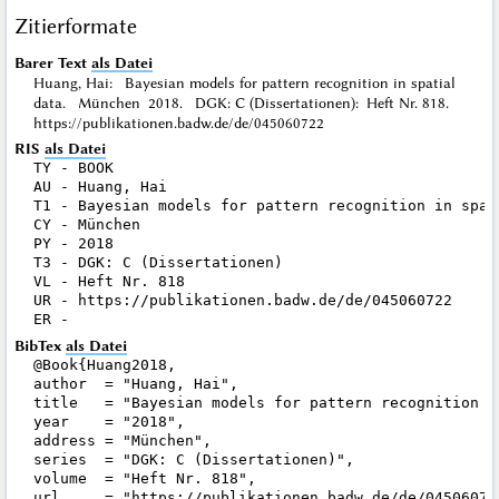
Zitierformate
Barer Text
als Datei
Huang, Hai: Bayesian models for pattern recognition in spatial
data. München 2018. DGK: C (Dissertationen): Heft Nr. 818.
https://publikationen.badw.de/de/045060722
RIS
als Datei
TY - BOOK

AU - Huang, Hai

T1 - Bayesian models for pattern recognition in spati
CY - München

PY - 2018

T3 - DGK: C (Dissertationen)

VL - Heft Nr. 818

UR - https://publikationen.badw.de/de/045060722

BibTex
als Datei
@Book{Huang2018,

author  = "Huang, Hai",

title   = "Bayesian models for pattern recognition in
year    = "2018",

address = "München",

series  = "DGK: C (Dissertationen)",

volume  = "Heft Nr. 818",

url     = "https://publikationen.badw.de/de/045060722