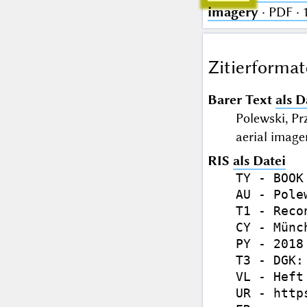
imagery
· PDF ·
Zitierformat
Barer Text
als D
Polewski, Pr
aerial imag
RIS
als Datei
TY - BOOK

AU - Pole
T1 - Reco
CY - Münch
PY - 2018

T3 - DGK:
VL - Heft 
UR - http