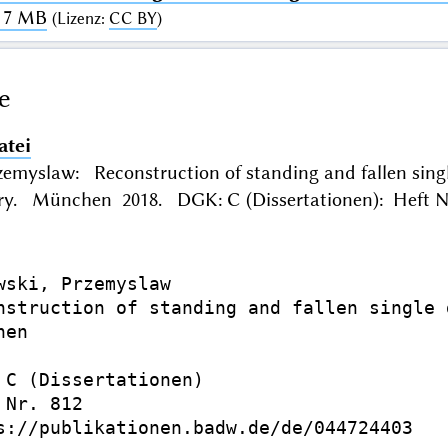
 17 MB
(
Lizenz
:
CC BY
)
e
atei
zemyslaw: Reconstruction of standing and fallen sing
ery. München 2018. DGK: C (Dissertationen): Heft Nr.
wski, Przemyslaw

nstruction of standing and fallen single 
en

 C (Dissertationen)

Nr. 812

s://publikationen.badw.de/de/044724403
