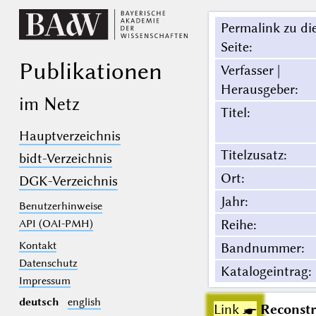
Permalink zu di
Seite
:
Publikationen
Verfasser |
Herausgeber
:
im Netz
Titel
:
Hauptverzeichnis
Titelzusatz
:
bidt-Verzeichnis
Ort
:
DGK-Verzeichnis
Jahr
:
Benutzerhinweise
Reihe
:
API (OAI-PMH)
Kontakt
Bandnummer
:
Datenschutz
Katalogeintrag
:
Impressum
deutsch
english
Link ☛
Reconstr