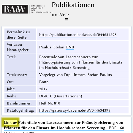
Publikationen
im Netz
☰
Permalink zu
https://publikationen.badw.de/de/044654598
dieser Seite
:
Verfasser |
Paulus
, Stefan
DNB
Herausgeber
:
Titel
:
Potentiale von Laserscannern zur
Phänotypisierung von Pflanzen für den Einsatz
im Hochdurchsatz-Screening
Titelzusatz
:
Vorgelegt von Dipl.-Inform. Stefan Paulus
Ort
:
Bonn
Jahr
:
2017
Reihe
:
DGK: C (Dissertationen)
Bandnummer
:
Heft Nr. 810
Katalogeintrag
:
https://gateway-bayern.de/BV044654598
Link ☛
Potentiale von Laserscannern zur Phänotypisierung von
Pflanzen für den Einsatz im Hochdurchsatz-Screening
· PDF · 60