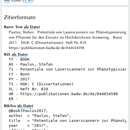
MB
(
Lizenz
:
CC BY
)
Zitierformate
Barer Text
als Datei
Paulus, Stefan: Potentiale von Laserscannern zur Phänotypisierung
von Pflanzen für den Einsatz im Hochdurchsatz-Screening. Bonn
2017. DGK: C (Dissertationen): Heft Nr. 810.
https://publikationen.badw.de/de/044654598
RIS
als Datei
TY - BOOK

AU - Paulus, Stefan

T1 - Potentiale von Laserscannern zur Phänotypisieru
CY - Bonn

PY - 2017

T3 - DGK: C (Dissertationen)

VL - Heft Nr. 810

UR - https://publikationen.badw.de/de/044654598

BibTex
als Datei
@Book{Paulus2017,

author  = "Paulus, Stefan",

title   = "Potentiale von Laserscannern zur Phänotyp
year    = "2017",
