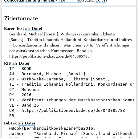
Concordances and indices
· PDF · 11 MB
(
Lizenz
:
CC BY
)
Zitierformate
Barer Text
als Datei
Bernhard, Michael [Sonst.]; Witkowska-Zaremba, Elżbieta
[Sonst.]: Traditio Iohannis Hollandrini. Konkordanzen und Indices
= Concordances and indices. München 2016. Veröffentlichungen
der Musikhistorischen Kommission: Band 26.
https://publikationen.badw.de/de/043885783
RIS
als Datei
TY - BOOK

AU - Bernhard, Michael [Sonst.]

AU - Witkowska-Zaremba, Elżbieta [Sonst.]

T1 - Traditio Iohannis Hollandrini. Konkordanzen und
CY - München

PY - 2016

T3 - Veröffentlichungen der Musikhistorischen Kommiss
VL - Band 26

UR - https://publikationen.badw.de/de/043885783

BibTex
als Datei
@Book{BernhardWitkowskaZaremba2016,

author  = "Bernhard, Michael [Sonst.] and Witkowska-