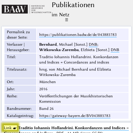
Publikationen
im Netz
☰
Permalink zu
https://publikationen.badw.de/de/043885783
dieser Seite
:
Verfasser |
Bernhard
, Michael [Sonst.]
DNB
;
Herausgeber
:
Witkowska-Zaremba
, Elżbieta [Sonst.]
DNB
Titel
:
Traditio Iohannis Hollandrini. Konkordanzen
und Indices = Concordances and indices
Titelzusatz
:
hrsg. von Michael Bernhard und Elżbieta
Witkowska-Zaremba
Ort
:
München
Jahr
:
2016
Reihe
:
Veröffentlichungen der Musikhistorischen
Kommission
Bandnummer
:
Band 26
Katalogeintrag
:
https://gateway-bayern.de/BV043885783
Link ☛
Traditio Iohannis Hollandrini. Konkordanzen und Indices =