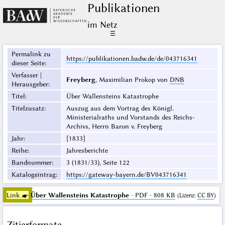
Publikationen
im Netz
☰
Permalink zu
https://publikationen.badw.de/de/043716341
dieser Seite
:
Verfasser |
Freyberg
, Maximilian Prokop von
DNB
Herausgeber
:
Titel
:
Über Wallensteins Katastrophe
Titelzusatz
:
Auszug aus dem Vortrag des Königl.
Ministerialraths und Vorstands des Reichs-
Archivs, Herrn Baron v. Freyberg
Jahr
:
[1833]
Reihe
:
Jahresberichte
Bandnummer
:
3 (1831/33), Seite 122
Katalogeintrag
:
https://gateway-bayern.de/BV043716341
Link ☛
Über Wallensteins Katastrophe
· PDF · 808 KB
(
Lizenz
:
CC BY
)
Zitierformate