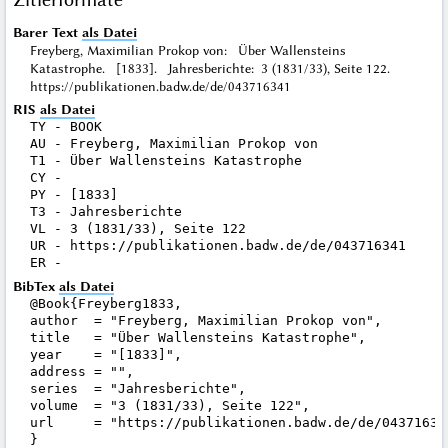
Barer Text
als Datei
Freyberg, Maximilian Prokop von: Über Wallensteins
Katastrophe. [1833]. Jahresberichte: 3 (1831/33), Seite 122.
https://publikationen.badw.de/de/043716341
RIS
als Datei
TY - BOOK

AU - Freyberg, Maximilian Prokop von

T1 - Über Wallensteins Katastrophe

CY - 

PY - [1833]

T3 - Jahresberichte

VL - 3 (1831/33), Seite 122

UR - https://publikationen.badw.de/de/043716341

BibTex
als Datei
@Book{Freyberg1833,

author  = "Freyberg, Maximilian Prokop von",

title   = "Über Wallensteins Katastrophe",

year    = "[1833]",

address = "",

series  = "Jahresberichte",

volume  = "3 (1831/33), Seite 122",

url     = "https://publikationen.badw.de/de/043716341