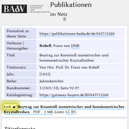
Publikationen
im Netz
☰
Permalink zu
https://publikationen.badw.de/de/043715260
dieser Seite
:
Verfasser |
Kobell
, Franz von
DNB
Herausgeber
:
Titel
:
Beytrag zur Kenntniß isometrischer und
homöometrischer Krystallreihen
Titelzusatz
:
Von Hrn. Prof. Dr. Franz von Kobell
Jahr
:
[1833]
Reihe
:
Jahresberichte
Bandnummer
:
3 (1831/33), Seite 92-97
Katalogeintrag
:
https://gateway-bayern.de/BV043715260
Link ☛
Beytrag zur Kenntniß isometrischer und homöometrischer
Krystallreihen
· PDF · 3 MB
(
Lizenz
:
CC BY
)
Zitierformate