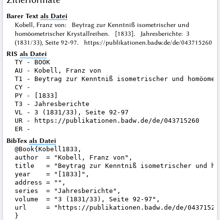
Barer Text
als Datei
Kobell, Franz von: Beytrag zur Kenntniß isometrischer und
homöometrischer Krystallreihen. [1833]. Jahresberichte: 3
(1831/33), Seite 92-97. https://publikationen.badw.de/de/043715260
RIS
als Datei
TY - BOOK

AU - Kobell, Franz von

T1 - Beytrag zur Kenntniß isometrischer und homöometr
CY - 

PY - [1833]

T3 - Jahresberichte

VL - 3 (1831/33), Seite 92-97

UR - https://publikationen.badw.de/de/043715260

BibTex
als Datei
@Book{Kobell1833,

author  = "Kobell, Franz von",

title   = "Beytrag zur Kenntniß isometrischer und ho
year    = "[1833]",

address = "",

series  = "Jahresberichte",

volume  = "3 (1831/33), Seite 92-97",

url     = "https://publikationen.badw.de/de/043715260