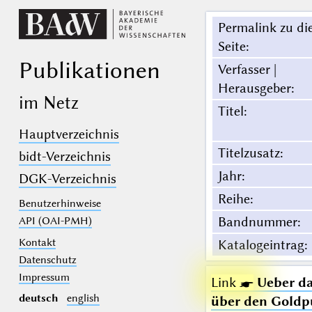
Permalink zu di
Seite
:
Publikationen
Verfasser |
Herausgeber
:
im Netz
Titel
:
Hauptverzeichnis
Titelzusatz
:
bidt-Verzeichnis
Jahr
:
DGK-Verzeichnis
Reihe
:
Benutzerhinweise
Bandnummer
:
API (OAI-PMH)
Kontakt
Katalogeintrag
:
Datenschutz
Impressum
Link ☛
Ueber da
deutsch
english
über den Goldp