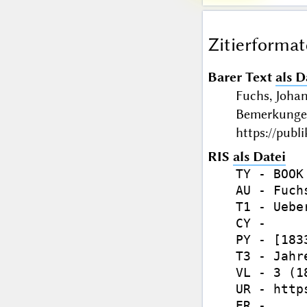
Zitierformat
Barer Text
als D
Fuchs, Joha
Bemerkungen
https://publ
RIS
als Datei
TY - BOOK

AU - Fuch
T1 - Uebe
CY - 

PY - [1833
T3 - Jahr
VL - 3 (1
UR - http