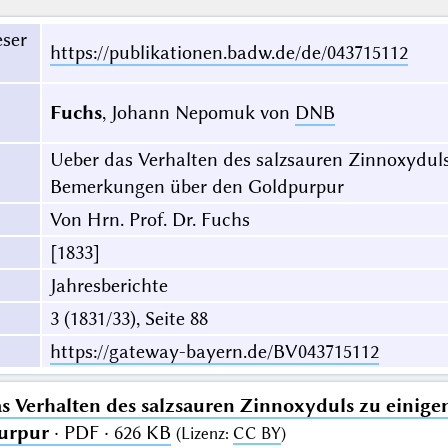
eser
https://publikationen.badw.de/de/043715112
Fuchs
, Johann Nepomuk von
DNB
Ueber das Verhalten des salzsauren Zinnoxyduls
Bemerkungen über den Goldpurpur
Von Hrn. Prof. Dr. Fuchs
[1833]
Jahresberichte
3 (1831/33), Seite 88
https://gateway-bayern.de/BV043715112
s Verhalten des salzsauren Zinnoxyduls zu einig
urpur
· PDF · 626 KB
(
Lizenz
:
CC BY
)