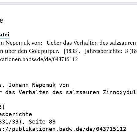
e
atei
nn Nepomuk von: Ueber das Verhalten des salzsauren 
 über den Goldpurpur. [1833]. Jahresberichte: 3 (183
ikationen.badw.de/de/043715112
s, Johann Nepomuk von

r das Verhalten des salzsauren Zinnoxydul
]

esberichte

831/33), Seite 88

s://publikationen.badw.de/de/043715112
