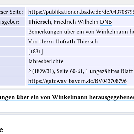
ser Seite
:
https://publikationen.badw.de/de/04370879
usgeber
:
Thiersch
, Friedrich Wilhelm
DNB
Bemerkungen über ein von Winkelmann her
Von Herrn Hofrath Thiersch
[1831]
Jahresberichte
2 (1829/31), Seite 60-61, 1 ungezähltes Blatt
https://gateway-bayern.de/BV043708796
ngen über ein von Winkelmann herausgegebenes 
e