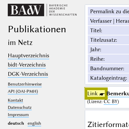
Permalink zu die
Verfasser | Hera
Publikationen
Titel
:
Titelzusatz
:
im Netz
Jahr
:
Hauptverzeichnis
Reihe
:
bidt-Verzeichnis
Bandnummer
:
DGK-Verzeichnis
Katalogeintrag
:
Benutzerhinweise
API (OAI-PMH)
Link ☛
Bemerku
Kontakt
(
Lizenz
:
CC BY
)
Datenschutz
Impressum
Zitierformat
deutsch
english