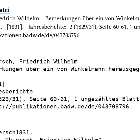
atei
riedrich Wilhelm: Bemerkungen über ein von Winkelma
 [1831]. Jahresberichte: 2 (1829/31), Seite 60-61, 1 u
ikationen.badw.de/de/043708796
rsch, Friedrich Wilhelm

rkungen über ein von Winkelmann herausgeg
]

esberichte

829/31), Seite 60-61, 1 ungezähltes Blatt 
s://publikationen.badw.de/de/043708796

ersch1831,

 "Thiersch, Friedrich Wilhelm",
