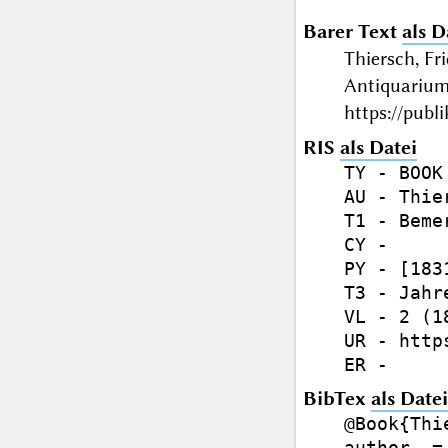
Barer Text
als D
Thiersch, F
Antiquarium.
https://publ
RIS
als Datei
TY - BOOK

AU - Thie
T1 - Beme
CY - 

PY - [1831
T3 - Jahr
VL - 2 (1
UR - http
BibTex
als Datei
@Book{Thi
author  =