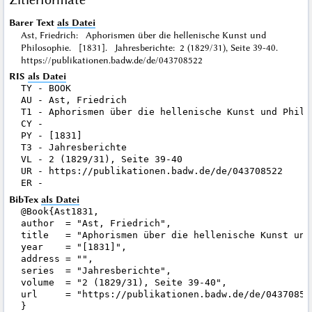
Barer Text
als Datei
Ast, Friedrich: Aphorismen über die hellenische Kunst und
Philosophie. [1831]. Jahresberichte: 2 (1829/31), Seite 39-40.
https://publikationen.badw.de/de/043708522
RIS
als Datei
TY - BOOK

AU - Ast, Friedrich

T1 - Aphorismen über die hellenische Kunst und Philos
CY - 

PY - [1831]

T3 - Jahresberichte

VL - 2 (1829/31), Seite 39-40

UR - https://publikationen.badw.de/de/043708522

BibTex
als Datei
@Book{Ast1831,

author  = "Ast, Friedrich",

title   = "Aphorismen über die hellenische Kunst und 
year    = "[1831]",

address = "",

series  = "Jahresberichte",

volume  = "2 (1829/31), Seite 39-40",

url     = "https://publikationen.badw.de/de/043708522