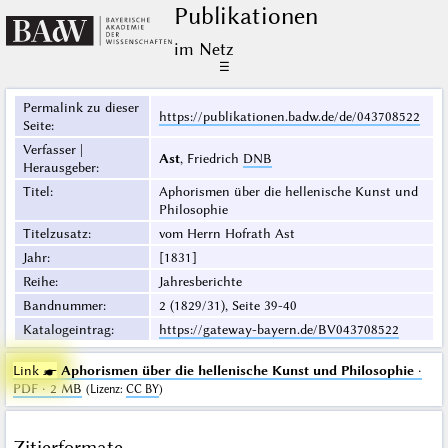
Publikationen
im Netz
☰
Permalink zu dieser
https://publikationen.badw.de/de/043708522
Seite
:
Verfasser |
Ast
, Friedrich
DNB
Herausgeber
:
Titel
:
Aphorismen über die hellenische Kunst und
Philosophie
Titelzusatz
:
vom Herrn Hofrath Ast
Jahr
:
[1831]
Reihe
:
Jahresberichte
Bandnummer
:
2 (1829/31), Seite 39-40
Katalogeintrag
:
https://gateway-bayern.de/BV043708522
Link ☛
Aphorismen über die hellenische Kunst und Philosophie
·
PDF · 2 MB
(
Lizenz
:
CC BY
)
Zitierformate