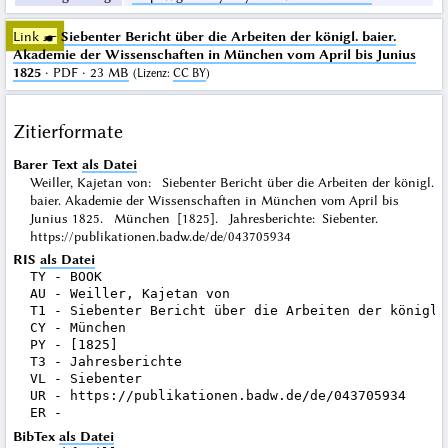
Link ☛
Siebenter Bericht über die Arbeiten der königl. baier.
Akademie der Wissenschaften in München vom April bis Junius
1825
· PDF · 23 MB
(
Lizenz
:
CC BY
)
Zitierformate
Barer Text
als Datei
Weiller, Kajetan von: Siebenter Bericht über die Arbeiten der königl.
baier. Akademie der Wissenschaften in München vom April bis
Junius 1825. München [1825]. Jahresberichte: Siebenter.
https://publikationen.badw.de/de/043705934
RIS
als Datei
TY - BOOK

AU - Weiller, Kajetan von

T1 - Siebenter Bericht über die Arbeiten der königl.
CY - München

PY - [1825]

T3 - Jahresberichte

VL - Siebenter

UR - https://publikationen.badw.de/de/043705934

BibTex
als Datei