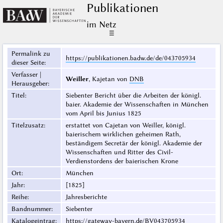
Publikationen
im Netz
☰
Permalink zu
https://publikationen.badw.de/de/043705934
dieser Seite
:
Verfasser |
Weiller
, Kajetan von
DNB
Herausgeber
:
Titel
:
Siebenter Bericht über die Arbeiten der königl.
baier. Akademie der Wissenschaften in München
vom April bis Junius 1825
Titelzusatz
:
erstattet von Cajetan von Weiller, königl.
baierischem wirklichen geheimen Rath,
beständigem Secretär der königl. Akademie der
Wissenschaften und Ritter des Civil-
Verdienstordens der baierischen Krone
Ort
:
München
Jahr
:
[1825]
Reihe
:
Jahresberichte
Bandnummer
:
Siebenter
Katalogeintrag
:
https://gateway-bayern.de/BV043705934