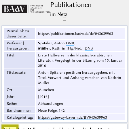
Publikationen
im Netz
☰
Permalink zu
https://publikationen.badw.de/de/043639963
dieser Seite
:
Verfasser |
Spitaler
, Anton
DNB
;
Herausgeber
:
Müller
, Kathrin [Hg./Red.]
DNB
Titel
:
Erste Halbverse in der klassisch-arabischen
Literatur. Vorgelegt in der Sitzung vom 15. Januar
2016
Titelzusatz
:
Anton Spitaler ; posthum herausgegeben, mit
Titel, Vorwort und Anhang versehen von Kathrin
Müller
Ort
:
München
Jahr
:
[2016]
Reihe
:
Abhandlungen
Bandnummer
:
Neue Folge, 142
Katalogeintrag
:
https://gateway-bayern.de/BV043639963