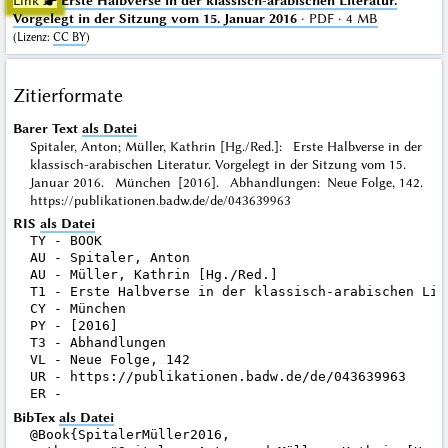
Link ☛
Erste Halbverse in der klassisch-arabischen Literatur.
Vorgelegt in der Sitzung vom 15. Januar 2016
· PDF · 4 MB
(
Lizenz
:
CC BY
)
Zitierformate
Barer Text
als Datei
Spitaler, Anton; Müller, Kathrin [Hg./Red.]: Erste Halbverse in der
klassisch-arabischen Literatur. Vorgelegt in der Sitzung vom 15.
Januar 2016. München [2016]. Abhandlungen: Neue Folge, 142.
https://publikationen.badw.de/de/043639963
RIS
als Datei
TY - BOOK

AU - Spitaler, Anton

AU - Müller, Kathrin [Hg./Red.]

T1 - Erste Halbverse in der klassisch-arabischen Lit
CY - München

PY - [2016]

T3 - Abhandlungen

VL - Neue Folge, 142

UR - https://publikationen.badw.de/de/043639963

BibTex
als Datei
@Book{SpitalerMüller2016,
