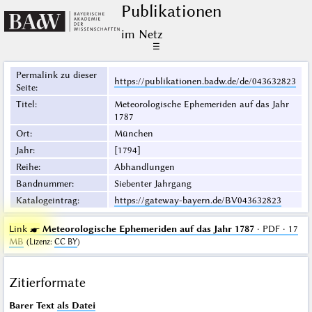
Publikationen
im Netz
☰
Permalink zu dieser
https://publikationen.badw.de/de/043632823
Seite
:
Titel
:
Meteorologische Ephemeriden auf das Jahr
1787
Ort
:
München
Jahr
:
[1794]
Reihe
:
Abhandlungen
Bandnummer
:
Siebenter Jahrgang
Katalogeintrag
:
https://gateway-bayern.de/BV043632823
Link ☛
Meteorologische Ephemeriden auf das Jahr 1787
· PDF · 17
MB
(
Lizenz
:
CC BY
)
Zitierformate
Barer Text
als Datei