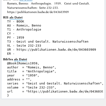
Romeis, Benno: Anthropologie. 1959. Geist und Gestalt.
Naturwissenschaften: Seite 232-233.
https://publikationen.badw.de/de/043603909
RIS
als Datei
TY - BOOK

AU - Romeis, Benno

T1 - Anthropologie

CY - 

PY - 1959

T3 - Geist und Gestalt. Naturwissenschaften

VL - Seite 232-233

UR - https://publikationen.badw.de/de/043603909

BibTex
als Datei
@Book{Romeis1959,

author  = "Romeis, Benno",

title   = "Anthropologie",

year    = "1959",

address = "",

series  = "Geist und Gestalt. Naturwissenschaften",

volume  = "Seite 232-233",

url     = "https://publikationen.badw.de/de/043603909