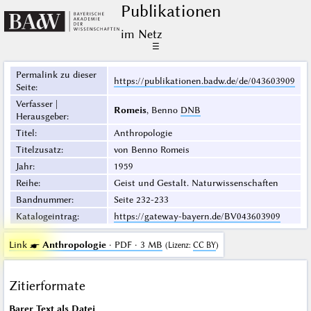
Publikationen
im Netz
☰
Permalink zu dieser
https://publikationen.badw.de/de/043603909
Seite
:
Verfasser |
Romeis
, Benno
DNB
Herausgeber
:
Titel
:
Anthropologie
Titelzusatz
:
von Benno Romeis
Jahr
:
1959
Reihe
:
Geist und Gestalt. Naturwissenschaften
Bandnummer
:
Seite 232-233
Katalogeintrag
:
https://gateway-bayern.de/BV043603909
Link ☛
Anthropologie
· PDF · 3 MB
(
Lizenz
:
CC BY
)
Zitierformate
Barer Text
als Datei