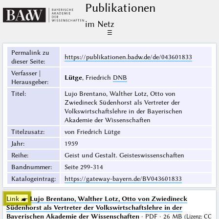
Publikationen
im Netz
☰
Permalink zu
https://publikationen.badw.de/de/043601833
dieser Seite
:
Verfasser |
Lütge
, Friedrich
DNB
Herausgeber
:
Titel
:
Lujo Brentano, Walther Lotz, Otto von
Zwiedineck Südenhorst als Vertreter der
Volkswirtschaftslehre in der Bayerischen
Akademie der Wissenschaften
Titelzusatz
:
von Friedrich Lütge
Jahr
:
1959
Reihe
:
Geist und Gestalt. Geisteswissenschaften
Bandnummer
:
Seite 299-314
Katalogeintrag
:
https://gateway-bayern.de/BV043601833
Link ☛
Lujo Brentano, Walther Lotz, Otto von Zwiedineck
Südenhorst als Vertreter der Volkswirtschaftslehre in der
Bayerischen Akademie der Wissenschaften
· PDF · 26 MB
(
Lizenz
:
CC