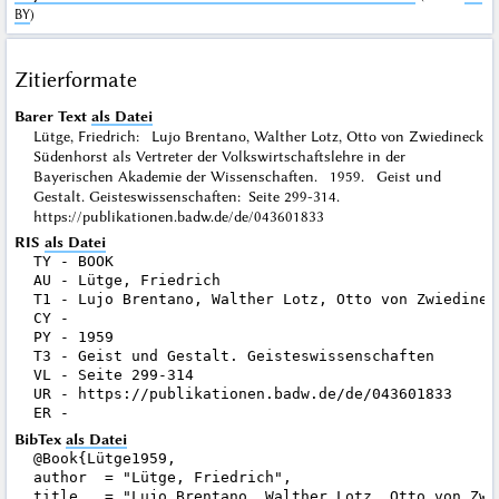
BY
)
Zitierformate
Barer Text
als Datei
Lütge, Friedrich: Lujo Brentano, Walther Lotz, Otto von Zwiedineck
Südenhorst als Vertreter der Volkswirtschaftslehre in der
Bayerischen Akademie der Wissenschaften. 1959. Geist und
Gestalt. Geisteswissenschaften: Seite 299-314.
https://publikationen.badw.de/de/043601833
RIS
als Datei
TY - BOOK

AU - Lütge, Friedrich

T1 - Lujo Brentano, Walther Lotz, Otto von Zwiedinec
CY - 

PY - 1959

T3 - Geist und Gestalt. Geisteswissenschaften

VL - Seite 299-314

UR - https://publikationen.badw.de/de/043601833

BibTex
als Datei
@Book{Lütge1959,

author  = "Lütge, Friedrich",

title   = "Lujo Brentano, Walther Lotz, Otto von Zwi