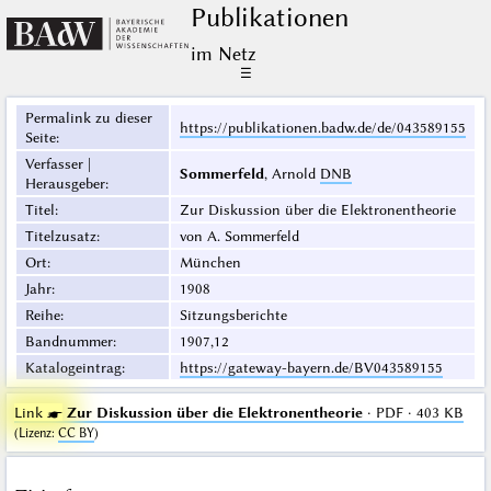
Publikationen
im Netz
☰
Permalink zu dieser
https://publikationen.badw.de/de/043589155
Seite
:
Verfasser |
Sommerfeld
, Arnold
DNB
Herausgeber
:
Titel
:
Zur Diskussion über die Elektronentheorie
Titelzusatz
:
von A. Sommerfeld
Ort
:
München
Jahr
:
1908
Reihe
:
Sitzungsberichte
Bandnummer
:
1907,12
Katalogeintrag
:
https://gateway-bayern.de/BV043589155
Link ☛
Zur Diskussion über die Elektronentheorie
· PDF · 403 KB
(
Lizenz
:
CC BY
)