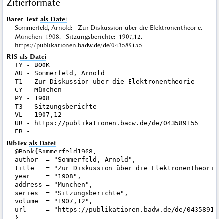
Zitierformate
Barer Text
als Datei
Sommerfeld, Arnold: Zur Diskussion über die Elektronentheorie.
München 1908. Sitzungsberichte: 1907,12.
https://publikationen.badw.de/de/043589155
RIS
als Datei
TY - BOOK

AU - Sommerfeld, Arnold

T1 - Zur Diskussion über die Elektronentheorie

CY - München

PY - 1908

T3 - Sitzungsberichte

VL - 1907,12

UR - https://publikationen.badw.de/de/043589155

BibTex
als Datei
@Book{Sommerfeld1908,

author  = "Sommerfeld, Arnold",

title   = "Zur Diskussion über die Elektronentheorie"
year    = "1908",

address = "München",

series  = "Sitzungsberichte",

volume  = "1907,12",

url     = "https://publikationen.badw.de/de/043589155