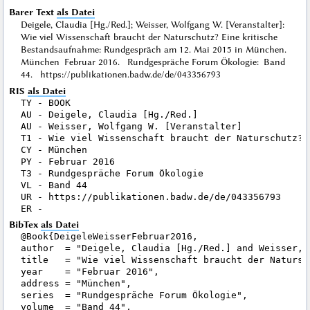
Barer Text
als Datei
Deigele, Claudia [Hg./Red.]; Weisser, Wolfgang W. [Veranstalter]:
Wie viel Wissenschaft braucht der Naturschutz? Eine kritische
Bestandsaufnahme: Rundgespräch am 12. Mai 2015 in München.
München Februar 2016. Rundgespräche Forum Ökologie: Band
44. https://publikationen.badw.de/de/043356793
RIS
als Datei
TY - BOOK

AU - Deigele, Claudia [Hg./Red.]

AU - Weisser, Wolfgang W. [Veranstalter]

T1 - Wie viel Wissenschaft braucht der Naturschutz? 
CY - München

PY - Februar 2016

T3 - Rundgespräche Forum Ökologie

VL - Band 44

UR - https://publikationen.badw.de/de/043356793

BibTex
als Datei
@Book{DeigeleWeisserFebruar2016,

author  = "Deigele, Claudia [Hg./Red.] and Weisser, 
title   = "Wie viel Wissenschaft braucht der Natursc
year    = "Februar 2016",

address = "München",

series  = "Rundgespräche Forum Ökologie",

volume  = "Band 44",
