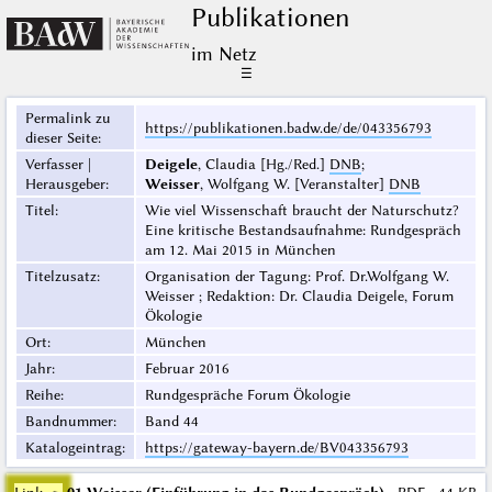
Publikationen
im Netz
☰
Permalink zu
https://publikationen.badw.de/de/043356793
dieser Seite
:
Verfasser |
Deigele
, Claudia [Hg./Red.]
DNB
;
Herausgeber
:
Weisser
, Wolfgang W. [Veranstalter]
DNB
Titel
:
Wie viel Wissenschaft braucht der Naturschutz?
Eine kritische Bestandsaufnahme: Rundgespräch
am 12. Mai 2015 in München
Titelzusatz
:
Organisation der Tagung: Prof. Dr.Wolfgang W.
Weisser ; Redaktion: Dr. Claudia Deigele, Forum
Ökologie
Ort
:
München
Jahr
:
Februar 2016
Reihe
:
Rundgespräche Forum Ökologie
Bandnummer
:
Band 44
Katalogeintrag
:
https://gateway-bayern.de/BV043356793