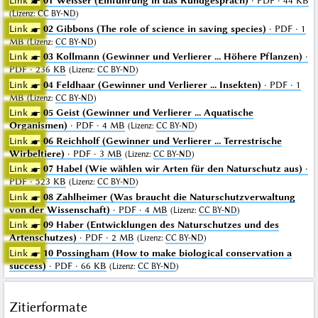
Link ☛
01 Weisser (Einführung in das Rundgespräch)
· PDF · 44 KB
(
Lizenz
:
CC BY-ND
)
Link ☛
02 Gibbons (The role of science in saving species)
· PDF · 1
MB
(
Lizenz
:
CC BY-ND
)
Link ☛
03 Kollmann (Gewinner und Verlierer ... Höhere Pflanzen)
·
PDF · 236 KB
(
Lizenz
:
CC BY-ND
)
Link ☛
04 Feldhaar (Gewinner und Verlierer ... Insekten)
· PDF · 1
MB
(
Lizenz
:
CC BY-ND
)
Link ☛
05 Geist (Gewinner und Verlierer ... Aquatische
Organismen)
· PDF · 4 MB
(
Lizenz
:
CC BY-ND
)
Link ☛
06 Reichholf (Gewinner und Verlierer ... Terrestrische
Wirbeltiere)
· PDF · 3 MB
(
Lizenz
:
CC BY-ND
)
Link ☛
07 Habel (Wie wählen wir Arten für den Naturschutz aus)
·
PDF · 523 KB
(
Lizenz
:
CC BY-ND
)
Link ☛
08 Zahlheimer (Was braucht die Naturschutzverwaltung
von der Wissenschaft)
· PDF · 4 MB
(
Lizenz
:
CC BY-ND
)
Link ☛
09 Haber (Entwicklungen des Naturschutzes und des
Artenschutzes)
· PDF · 2 MB
(
Lizenz
:
CC BY-ND
)
Link ☛
10 Possingham (How to make biological conservation a
success)
· PDF · 66 KB
(
Lizenz
:
CC BY-ND
)
Zitierformate