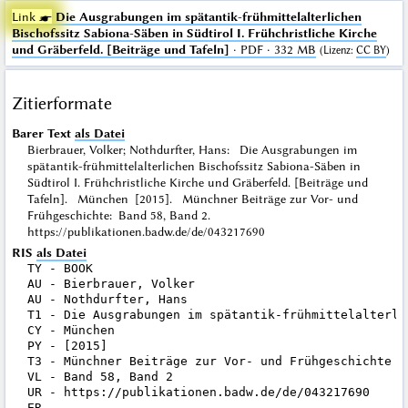
Link ☛
Die Ausgrabungen im spätantik-frühmittelalterlichen
Bischofssitz Sabiona-Säben in Südtirol I. Frühchristliche Kirche
und Gräberfeld. [Beiträge und Tafeln]
· PDF · 332 MB
(
Lizenz
:
CC BY
)
Zitierformate
Barer Text
als Datei
Bierbrauer, Volker; Nothdurfter, Hans: Die Ausgrabungen im
spätantik-frühmittelalterlichen Bischofssitz Sabiona-Säben in
Südtirol I. Frühchristliche Kirche und Gräberfeld. [Beiträge und
Tafeln]. München [2015]. Münchner Beiträge zur Vor- und
Frühgeschichte: Band 58, Band 2.
https://publikationen.badw.de/de/043217690
RIS
als Datei
TY - BOOK

AU - Bierbrauer, Volker

AU - Nothdurfter, Hans

T1 - Die Ausgrabungen im spätantik-frühmittelalterli
CY - München

PY - [2015]

T3 - Münchner Beiträge zur Vor- und Frühgeschichte

VL - Band 58, Band 2

UR - https://publikationen.badw.de/de/043217690
