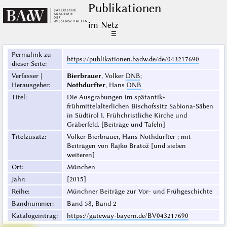
Publikationen
im Netz
☰
Permalink zu
https://publikationen.badw.de/de/043217690
dieser Seite
:
Verfasser |
Bierbrauer
, Volker
DNB
;
Herausgeber
:
Nothdurfter
, Hans
DNB
Titel
:
Die Ausgrabungen im spätantik-
frühmittelalterlichen Bischofssitz Sabiona-Säben
in Südtirol I. Frühchristliche Kirche und
Gräberfeld. [Beiträge und Tafeln]
Titelzusatz
:
Volker Bierbrauer, Hans Nothdurfter ; mit
Beiträgen von Rajko Bratož [und sieben
weiteren]
Ort
:
München
Jahr
:
[2015]
Reihe
:
Münchner Beiträge zur Vor- und Frühgeschichte
Bandnummer
:
Band 58, Band 2
Katalogeintrag
:
https://gateway-bayern.de/BV043217690