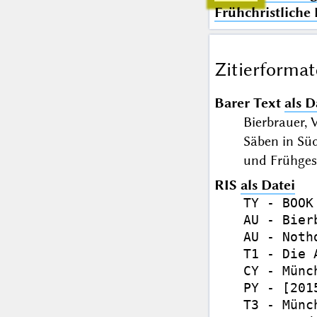
Frühchristliche
Zitierformat
Barer Text
als D
Bierbrauer, 
Säben in Süd
und Frühges
RIS
als Datei
TY - BOOK

AU - Bier
AU - Noth
T1 - Die 
CY - Münch
PY - [2015
T3 - Münc