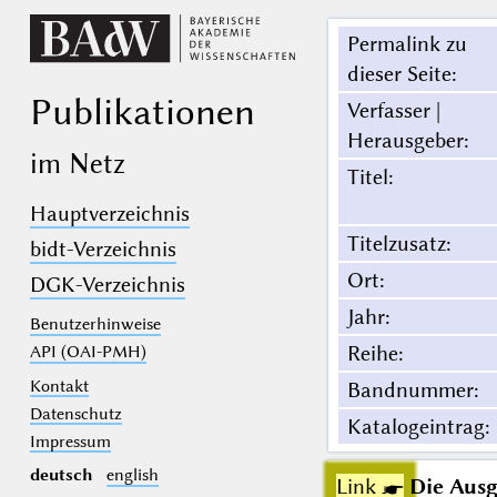
Permalink zu
dieser Seite
:
Publikationen
Verfasser |
Herausgeber
:
im Netz
Titel
:
Hauptverzeichnis
Titelzusatz
:
bidt-Verzeichnis
Ort
:
DGK-Verzeichnis
Jahr
:
Benutzerhinweise
Reihe
:
API (OAI-PMH)
Kontakt
Bandnummer
:
Datenschutz
Katalogeintrag
:
Impressum
deutsch
english
Link ☛
Die Ausg