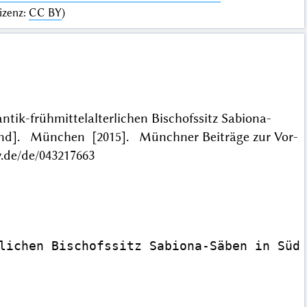
izenz
:
CC BY
)
tik-frühmittelalterlichen Bischofssitz Sabiona-
xtband]. München [2015]. Münchner Beiträge zur Vor-
.de/de/043217663
lichen Bischofssitz Sabiona-Säben in Südt