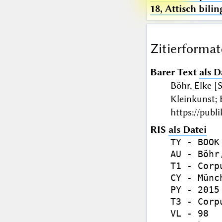
18, Attisch bili
Zitierformat
Barer Text
als D
Böhr, Elke 
Kleinkunst;
https://publ
RIS
als Datei
TY - BOOK

AU - Böhr
T1 - Corp
CY - Münch
PY - 2015

T3 - Corp
VL - 98
