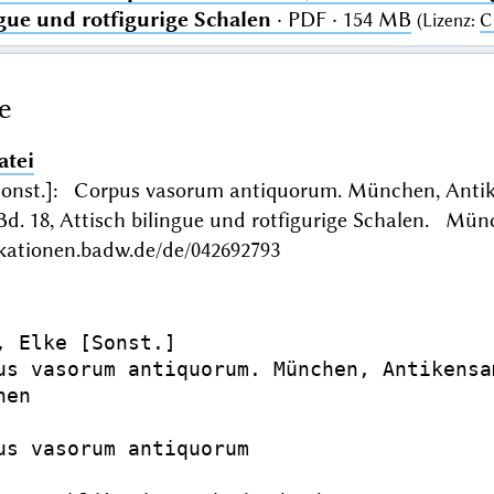
ngue und rotfigurige Schalen
· PDF · 154 MB
(
Lizenz
:
C
e
atei
[Sonst.]: Corpus vasorum antiquorum. München, An
 Bd. 18, Attisch bilingue und rotfigurige Schalen. 
ikationen.badw.de/de/042692793
, Elke [Sonst.]

us vasorum antiquorum. München, Antikensa
en

us vasorum antiquorum
