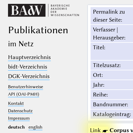
Permalink zu
dieser Seite
:
Publikationen
Verfasser |
Herausgeber
:
im Netz
Titel
:
Hauptverzeichnis
Titelzusatz
:
bidt-Verzeichnis
Ort
:
DGK-Verzeichnis
Jahr
:
Benutzerhinweise
Reihe
:
API (OAI-PMH)
Kontakt
Bandnummer
:
Datenschutz
Katalogeintrag
:
Impressum
deutsch
english
Link ☛
Corpus 