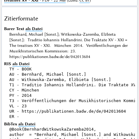
treatises XV - XXI
· PDF · 22 MB
(
Lizenz
:
CC BY
)
Zitierformate
Barer Text
als Datei
Bernhard, Michael [Sonst.]; Witkowska-Zaremba, Elżbieta
[Sonst.]: Traditio Iohannis Hollandrini. Die Traktate XV - XXI =
The treatises XV - XXI. München 2014. Veröffentlichungen der
Musikhistorischen Kommission: 23.
https://publikationen.badw.de/de/042013604
RIS
als Datei
TY - BOOK

AU - Bernhard, Michael [Sonst.]

AU - Witkowska-Zaremba, Elżbieta [Sonst.]

T1 - Traditio Iohannis Hollandrini. Die Traktate XV 
CY - München

PY - 2014

T3 - Veröffentlichungen der Musikhistorischen Kommiss
VL - 23

UR - https://publikationen.badw.de/de/042013604

BibTex
als Datei
@Book{BernhardWitkowskaZaremba2014,

author  = "Bernhard, Michael [Sonst.] and Witkowska-