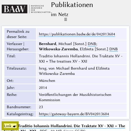
Publikationen
im Netz
☰
Permalink zu
https://publikationen.badw.de/de/042013604
dieser Seite
:
Verfasser |
Bernhard
, Michael [Sonst.]
DNB
;
Herausgeber
:
Witkowska-Zaremba
, Elżbieta [Sonst.]
DNB
Titel
:
Traditio Iohannis Hollandrini. Die Traktate XV -
XXI = The treatises XV - XXI
Titelzusatz
:
hrsg. von Michael Bernhard und Elżbieta
Witkowska-Zaremba
Ort
:
München
Jahr
:
2014
Reihe
:
Veröffentlichungen der Musikhistorischen
Kommission
Bandnummer
:
23
Katalogeintrag
:
https://gateway-bayern.de/BV042013604
Link ☛
Traditio Iohannis Hollandrini. Die Traktate XV - XXI = The