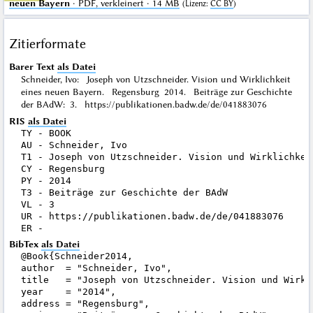
neuen Bayern
· PDF, verkleinert · 14 MB
(
Lizenz
:
CC BY
)
Zitierformate
Barer Text
als Datei
Schneider, Ivo: Joseph von Utzschneider. Vision und Wirklichkeit
eines neuen Bayern. Regensburg 2014. Beiträge zur Geschichte
der BAdW: 3. https://publikationen.badw.de/de/041883076
RIS
als Datei
TY - BOOK

AU - Schneider, Ivo

T1 - Joseph von Utzschneider. Vision und Wirklichkeit
CY - Regensburg

PY - 2014

T3 - Beiträge zur Geschichte der BAdW

VL - 3

UR - https://publikationen.badw.de/de/041883076

BibTex
als Datei
@Book{Schneider2014,

author  = "Schneider, Ivo",

title   = "Joseph von Utzschneider. Vision und Wirkl
year    = "2014",

address = "Regensburg",
