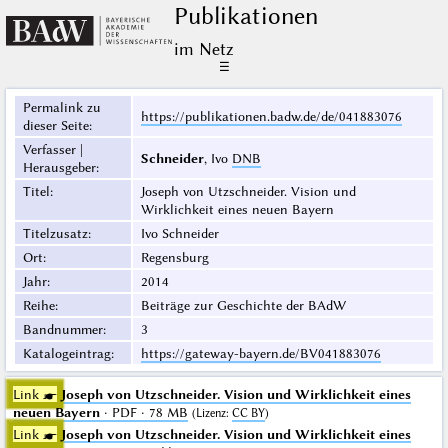
Publikationen
im Netz
☰
Permalink zu
https://publikationen.badw.de/de/041883076
dieser Seite
:
Verfasser |
Schneider
, Ivo
DNB
Herausgeber
:
Titel
:
Joseph von Utzschneider. Vision und
Wirklichkeit eines neuen Bayern
Titelzusatz
:
Ivo Schneider
Ort
:
Regensburg
Jahr
:
2014
Reihe
:
Beiträge zur Geschichte der BAdW
Bandnummer
:
3
Katalogeintrag
:
https://gateway-bayern.de/BV041883076
Link ☛
Joseph von Utzschneider. Vision und Wirklichkeit eines
neuen Bayern
· PDF · 78 MB
(
Lizenz
:
CC BY
)
Link ☛
Joseph von Utzschneider. Vision und Wirklichkeit eines