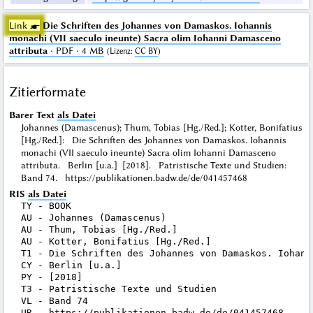
Link ☛
Die Schriften des Johannes von Damaskos. Iohannis
monachi (VII saeculo ineunte) Sacra olim Iohanni Damasceno
attributa
· PDF · 4 MB
(
Lizenz
:
CC BY
)
Zitierformate
Barer Text
als Datei
Johannes (Damascenus); Thum, Tobias [Hg./Red.]; Kotter, Bonifatius
[Hg./Red.]: Die Schriften des Johannes von Damaskos. Iohannis
monachi (VII saeculo ineunte) Sacra olim Iohanni Damasceno
attributa. Berlin [u.a.] [2018]. Patristische Texte und Studien:
Band 74. https://publikationen.badw.de/de/041457468
RIS
als Datei
TY - BOOK

AU - Johannes (Damascenus)

AU - Thum, Tobias [Hg./Red.]

AU - Kotter, Bonifatius [Hg./Red.]

T1 - Die Schriften des Johannes von Damaskos. Iohann
CY - Berlin [u.a.]

PY - [2018]

T3 - Patristische Texte und Studien

VL - Band 74

UR - https://publikationen.badw.de/de/041457468
