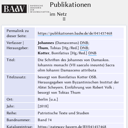
Publikationen
im Netz
☰
Permalink zu
https://publikationen.badw.de/de/041457468
dieser Seite
:
Verfasser |
Johannes
(Damascenus)
DNB
;
Herausgeber
:
Thum
, Tobias [Hg./Red.]
DNB
;
Kotter
, Bonifatius [Hg./Red.]
DNB
Titel
:
Die Schriften des Johannes von Damaskos.
Iohannis monachi (VII saeculo ineunte) Sacra
olim Iohanni Damasceno attributa
Titelzusatz
:
besorgt von Bonifatius Kotter OSB.
Herausgegeben vom Byzantinischen Institut der
Abtei Scheyern. Einführung von Robert Volk ;
besorgt von Tobias Thum
Ort
:
Berlin [u.a.]
Jahr
:
[2018]
Reihe
:
Patristische Texte und Studien
Bandnummer
:
Band 74
Katalogeintrag
:
https://gateway-bayern.de/BV041457468