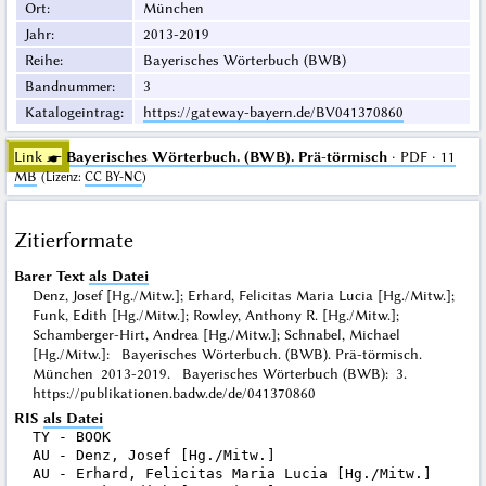
Ort
:
München
Jahr
:
2013-2019
Reihe
:
Bayerisches Wörterbuch (BWB)
Bandnummer
:
3
Katalogeintrag
:
https://gateway-bayern.de/BV041370860
Link ☛
Bayerisches Wörterbuch. (BWB). Prä-törmisch
· PDF · 11
MB
(
Lizenz
:
CC BY-NC
)
Zitierformate
Barer Text
als Datei
Denz, Josef [Hg./Mitw.]; Erhard, Felicitas Maria Lucia [Hg./Mitw.];
Funk, Edith [Hg./Mitw.]; Rowley, Anthony R. [Hg./Mitw.];
Schamberger-Hirt, Andrea [Hg./Mitw.]; Schnabel, Michael
[Hg./Mitw.]: Bayerisches Wörterbuch. (BWB). Prä-törmisch.
München 2013-2019. Bayerisches Wörterbuch (BWB): 3.
https://publikationen.badw.de/de/041370860
RIS
als Datei
TY - BOOK

AU - Denz, Josef [Hg./Mitw.]

AU - Erhard, Felicitas Maria Lucia [Hg./Mitw.]
