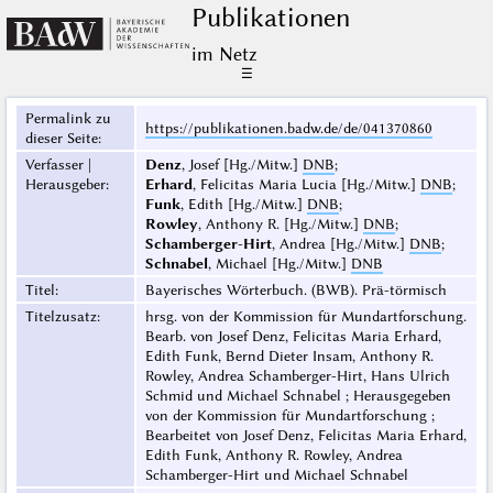
Publikationen
im Netz
☰
Permalink zu
https://publikationen.badw.de/de/041370860
dieser Seite
:
Verfasser |
Denz
, Josef [Hg./Mitw.]
DNB
;
Herausgeber
:
Erhard
, Felicitas Maria Lucia [Hg./Mitw.]
DNB
;
Funk
, Edith [Hg./Mitw.]
DNB
;
Rowley
, Anthony R. [Hg./Mitw.]
DNB
;
Schamberger-Hirt
, Andrea [Hg./Mitw.]
DNB
;
Schnabel
, Michael [Hg./Mitw.]
DNB
Titel
:
Bayerisches Wörterbuch. (BWB). Prä-törmisch
Titelzusatz
:
hrsg. von der Kommission für Mundartforschung.
Bearb. von Josef Denz, Felicitas Maria Erhard,
Edith Funk, Bernd Dieter Insam, Anthony R.
Rowley, Andrea Schamberger-Hirt, Hans Ulrich
Schmid und Michael Schnabel ; Herausgegeben
von der Kommission für Mundartforschung ;
Bearbeitet von Josef Denz, Felicitas Maria Erhard,
Edith Funk, Anthony R. Rowley, Andrea
Schamberger-Hirt und Michael Schnabel