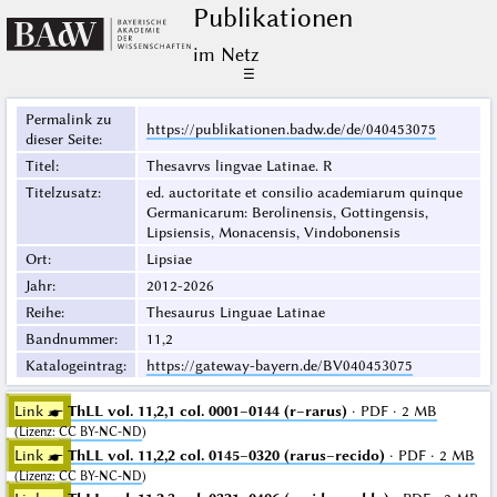
Publikationen
im Netz
☰
Permalink zu
https://publikationen.badw.de/de/040453075
dieser Seite
:
Titel
:
Thesavrvs lingvae Latinae. R
Titelzusatz
:
ed. auctoritate et consilio academiarum quinque
Germanicarum: Berolinensis, Gottingensis,
Lipsiensis, Monacensis, Vindobonensis
Ort
:
Lipsiae
Jahr
:
2012-2026
Reihe
:
Thesaurus Linguae Latinae
Bandnummer
:
11,2
Katalogeintrag
:
https://gateway-bayern.de/BV040453075
Link ☛
ThLL vol. 11,2,1 col. 0001–0144 (r–rarus)
· PDF · 2 MB
(
Lizenz
:
CC BY-NC-ND
)
Link ☛
ThLL vol. 11,2,2 col. 0145–0320 (rarus–recido)
· PDF · 2 MB
(
Lizenz
:
CC BY-NC-ND
)