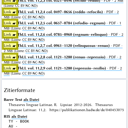
Link ☛
ThLL vol. 11,2,3 col. 0321–0496 (recido–reddo)
· PDF · 2 MB
(
Lizenz
:
CC BY-NC-ND
)
Link ☛
ThLL vol. 11,2,4 col. 0497–0656 (reddo–refocilo)
· PDF · 2
MB
(
Lizenz
:
CC BY-NC-ND
)
Link ☛
ThLL vol. 11,2,5 col. 0657–0784 (refodio–regnum)
· PDF · 1
MB
(
Lizenz
:
CC BY-NC-ND
)
Link ☛
ThLL vol. 11,2,6 col. 0785–0960 (regnum–relinquo)
· PDF · 2
MB
(
Lizenz
:
CC BY-NC-ND
)
Link ☛
ThLL vol. 11,2,7 col. 0961–1120 (relinquosus–renuo)
· PDF ·
2 MB
(
Lizenz
:
CC BY-NC-ND
)
Link ☛
ThLL vol. 11,2,8 col. 1121–1280 (renuo–repressio)
· PDF · 2
MB
(
Lizenz
:
CC BY-NC-ND
)
Link ☛
ThLL vol. 11,2,9 col. 1121–1280 (repressio–resilio)
· PDF · 2
MB
(
Lizenz
:
CC BY-NC-ND
)
Zitierformate
Barer Text
als Datei
Thesavrvs lingvae Latinae. R. Lipsiae 2012-2026. Thesaurus
Linguae Latinae: 11,2. https://publikationen.badw.de/de/040453075
RIS
als Datei
TY - BOOK

AU - 
