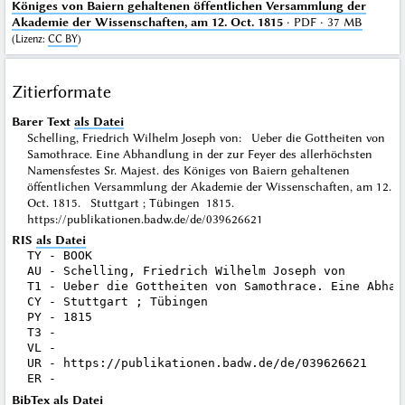
Königes von Baiern gehaltenen öffentlichen Versammlung der
Akademie der Wissenschaften, am 12. Oct. 1815
· PDF · 37 MB
(
Lizenz
:
CC BY
)
Zitierformate
Barer Text
als Datei
Schelling, Friedrich Wilhelm Joseph von: Ueber die Gottheiten von
Samothrace. Eine Abhandlung in der zur Feyer des allerhöchsten
Namensfestes Sr. Majest. des Königes von Baiern gehaltenen
öffentlichen Versammlung der Akademie der Wissenschaften, am 12.
Oct. 1815. Stuttgart ; Tübingen 1815.
https://publikationen.badw.de/de/039626621
RIS
als Datei
TY - BOOK

AU - Schelling, Friedrich Wilhelm Joseph von

T1 - Ueber die Gottheiten von Samothrace. Eine Abhan
CY - Stuttgart ; Tübingen

PY - 1815

T3 - 

VL - 

UR - https://publikationen.badw.de/de/039626621

BibTex
als Datei