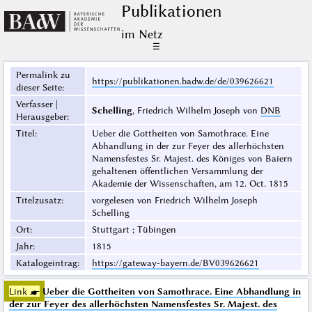
Publikationen
im Netz
☰
Permalink zu
https://publikationen.badw.de/de/039626621
dieser Seite
:
Verfasser |
Schelling
, Friedrich Wilhelm Joseph von
DNB
Herausgeber
:
Titel
:
Ueber die Gottheiten von Samothrace. Eine
Abhandlung in der zur Feyer des allerhöchsten
Namensfestes Sr. Majest. des Königes von Baiern
gehaltenen öffentlichen Versammlung der
Akademie der Wissenschaften, am 12. Oct. 1815
Titelzusatz
:
vorgelesen von Friedrich Wilhelm Joseph
Schelling
Ort
:
Stuttgart ; Tübingen
Jahr
:
1815
Katalogeintrag
:
https://gateway-bayern.de/BV039626621
Link ☛
Ueber die Gottheiten von Samothrace. Eine Abhandlung in
der zur Feyer des allerhöchsten Namensfestes Sr. Majest. des