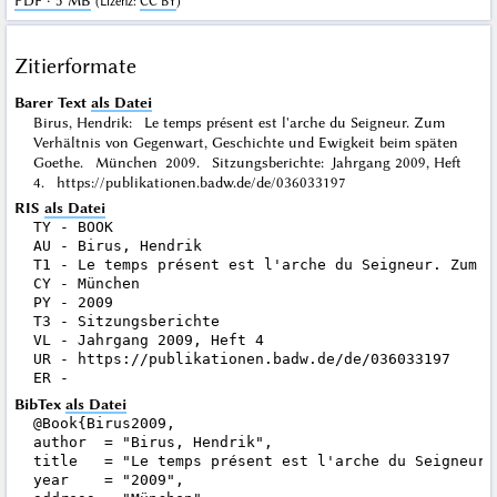
PDF · 5 MB
(
Lizenz
:
CC BY
)
Zitierformate
Barer Text
als Datei
Birus, Hendrik: Le temps présent est l'arche du Seigneur. Zum
Verhältnis von Gegenwart, Geschichte und Ewigkeit beim späten
Goethe. München 2009. Sitzungsberichte: Jahrgang 2009, Heft
4. https://publikationen.badw.de/de/036033197
RIS
als Datei
TY - BOOK

AU - Birus, Hendrik

T1 - Le temps présent est l'arche du Seigneur. Zum V
CY - München

PY - 2009

T3 - Sitzungsberichte

VL - Jahrgang 2009, Heft 4

UR - https://publikationen.badw.de/de/036033197

BibTex
als Datei
@Book{Birus2009,

author  = "Birus, Hendrik",

title   = "Le temps présent est l'arche du Seigneur.
year    = "2009",
