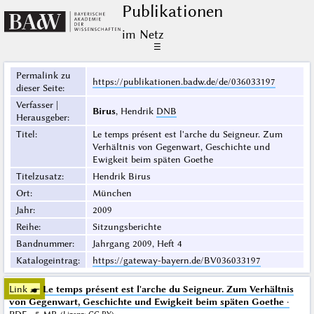
Publikationen
im Netz
☰
Permalink zu
https://publikationen.badw.de/de/036033197
dieser Seite
:
Verfasser |
Birus
, Hendrik
DNB
Herausgeber
:
Titel
:
Le temps présent est l'arche du Seigneur. Zum
Verhältnis von Gegenwart, Geschichte und
Ewigkeit beim späten Goethe
Titelzusatz
:
Hendrik Birus
Ort
:
München
Jahr
:
2009
Reihe
:
Sitzungsberichte
Bandnummer
:
Jahrgang 2009, Heft 4
Katalogeintrag
:
https://gateway-bayern.de/BV036033197
Link ☛
Le temps présent est l'arche du Seigneur. Zum Verhältnis
von Gegenwart, Geschichte und Ewigkeit beim späten Goethe
·