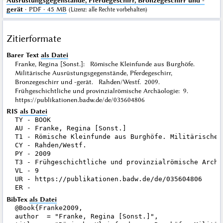
Ausrüstungsgegenstände, Pferdegeschirr, Bronzegeschirr und -
gerät
· PDF · 45 MB
(
Lizenz
: alle Rechte vorbehalten)
Zitierformate
Barer Text
als Datei
Franke, Regina [Sonst.]: Römische Kleinfunde aus Burghöfe.
Militärische Ausrüstungsgegenstände, Pferdegeschirr,
Bronzegeschirr und -gerät. Rahden/Westf. 2009.
Frühgeschichtliche und provinzialrömische Archäologie: 9.
https://publikationen.badw.de/de/035604806
RIS
als Datei
TY - BOOK

AU - Franke, Regina [Sonst.]

T1 - Römische Kleinfunde aus Burghöfe. Militärische 
CY - Rahden/Westf.

PY - 2009

T3 - Frühgeschichtliche und provinzialrömische Archäo
VL - 9

UR - https://publikationen.badw.de/de/035604806

BibTex
als Datei
@Book{Franke2009,

author  = "Franke, Regina [Sonst.]",
