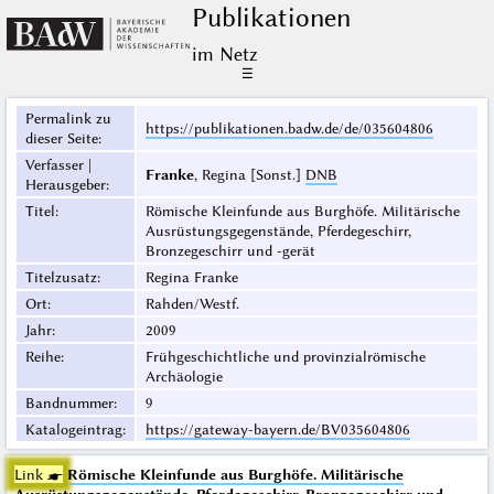
Publikationen
im Netz
☰
Permalink zu
https://publikationen.badw.de/de/035604806
dieser Seite
:
Verfasser |
Franke
, Regina [Sonst.]
DNB
Herausgeber
:
Titel
:
Römische Kleinfunde aus Burghöfe. Militärische
Ausrüstungsgegenstände, Pferdegeschirr,
Bronzegeschirr und -gerät
Titelzusatz
:
Regina Franke
Ort
:
Rahden/Westf.
Jahr
:
2009
Reihe
:
Frühgeschichtliche und provinzialrömische
Archäologie
Bandnummer
:
9
Katalogeintrag
:
https://gateway-bayern.de/BV035604806
Link ☛
Römische Kleinfunde aus Burghöfe. Militärische