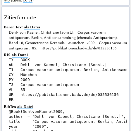
MB
(
Lizenz
:
CC BY
)
Zitierformate
Barer Text
als Datei
Dehl- von Kaenel, Christiane [Sonst.]: Corpus vasorum
antiquorum. Berlin, Antikensammlung (ehemals Antiquarium),
Band 10, Geometrische Keramik. München 2009. Corpus vasorum
antiquorum: 85. https://publikationen.badw.de/de/035536156
RIS
als Datei
TY - BOOK

AU - Dehl- von Kaenel, Christiane [Sonst.]

T1 - Corpus vasorum antiquorum. Berlin, Antikensamml
CY - München

PY - 2009

T3 - Corpus vasorum antiquorum

VL - 85

UR - https://publikationen.badw.de/de/035536156

BibTex
als Datei
@Book{DehlvonKaenel2009,

author  = "Dehl- von Kaenel, Christiane [Sonst.]",

title   = "Corpus vasorum antiquorum. Berlin, Antike
year    = "2009",
