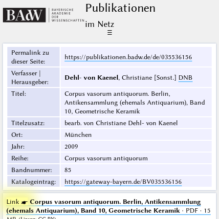
Publikationen
im Netz
☰
Permalink zu
https://publikationen.badw.de/de/035536156
dieser Seite
:
Verfasser |
Dehl- von Kaenel
, Christiane [Sonst.]
DNB
Herausgeber
:
Titel
:
Corpus vasorum antiquorum. Berlin,
Antikensammlung (ehemals Antiquarium), Band
10, Geometrische Keramik
Titelzusatz
:
bearb. von Christiane Dehl- von Kaenel
Ort
:
München
Jahr
:
2009
Reihe
:
Corpus vasorum antiquorum
Bandnummer
:
85
Katalogeintrag
:
https://gateway-bayern.de/BV035536156
Link ☛
Corpus vasorum antiquorum. Berlin, Antikensammlung
(ehemals Antiquarium), Band 10, Geometrische Keramik
· PDF · 15