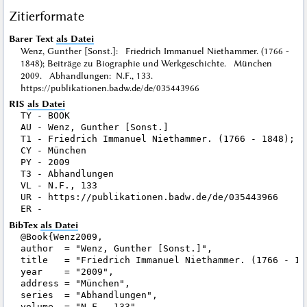
Zitierformate
Barer Text
als Datei
Wenz, Gunther [Sonst.]: Friedrich Immanuel Niethammer. (1766 -
1848); Beiträge zu Biographie und Werkgeschichte. München
2009. Abhandlungen: N.F., 133.
https://publikationen.badw.de/de/035443966
RIS
als Datei
TY - BOOK

AU - Wenz, Gunther [Sonst.]

T1 - Friedrich Immanuel Niethammer. (1766 - 1848); B
CY - München

PY - 2009

T3 - Abhandlungen

VL - N.F., 133

UR - https://publikationen.badw.de/de/035443966

BibTex
als Datei
@Book{Wenz2009,

author  = "Wenz, Gunther [Sonst.]",

title   = "Friedrich Immanuel Niethammer. (1766 - 18
year    = "2009",

address = "München",

series  = "Abhandlungen",

volume  = "N.F., 133",
