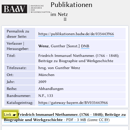
Publikationen
im Netz
☰
Permalink zu
https://publikationen.badw.de/de/035443966
dieser Seite
:
Verfasser |
Wenz
, Gunther [Sonst.]
DNB
Herausgeber
:
Titel
:
Friedrich Immanuel Niethammer. (1766 - 1848);
Beiträge zu Biographie und Werkgeschichte
Titelzusatz
:
hrsg. von Gunther Wenz
Ort
:
München
Jahr
:
2009
Reihe
:
Abhandlungen
Bandnummer
:
N.F., 133
Katalogeintrag
:
https://gateway-bayern.de/BV035443966
Link ☛
Friedrich Immanuel Niethammer. (1766 - 1848); Beiträge zu
Biographie und Werkgeschichte
· PDF · 3 MB
(
Lizenz
:
CC BY
)