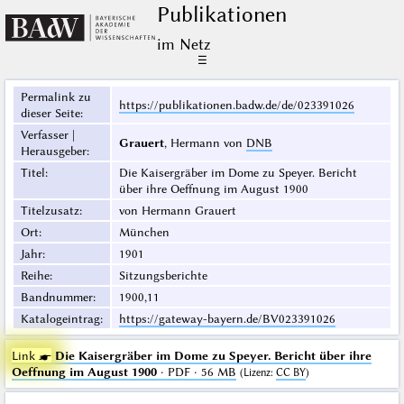
Publikationen
im Netz
☰
Permalink zu
https://publikationen.badw.de/de/023391026
dieser Seite
:
Verfasser |
Grauert
, Hermann von
DNB
Herausgeber
:
Titel
:
Die Kaisergräber im Dome zu Speyer. Bericht
über ihre Oeffnung im August 1900
Titelzusatz
:
von Hermann Grauert
Ort
:
München
Jahr
:
1901
Reihe
:
Sitzungsberichte
Bandnummer
:
1900,11
Katalogeintrag
:
https://gateway-bayern.de/BV023391026
Link ☛
Die Kaisergräber im Dome zu Speyer. Bericht über ihre
Oeffnung im August 1900
· PDF · 56 MB
(
Lizenz
:
CC BY
)