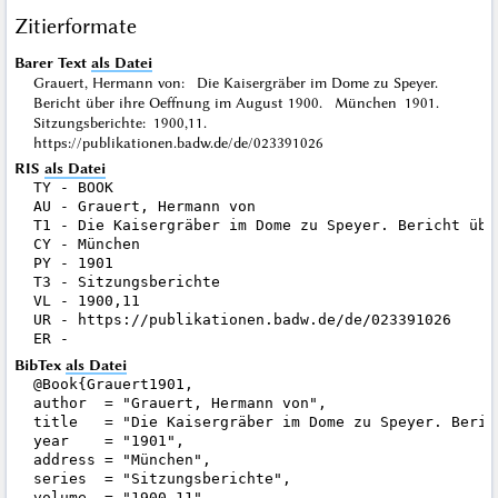
Zitierformate
Barer Text
als Datei
Grauert, Hermann von: Die Kaisergräber im Dome zu Speyer.
Bericht über ihre Oeffnung im August 1900. München 1901.
Sitzungsberichte: 1900,11.
https://publikationen.badw.de/de/023391026
RIS
als Datei
TY - BOOK

AU - Grauert, Hermann von

T1 - Die Kaisergräber im Dome zu Speyer. Bericht übe
CY - München

PY - 1901

T3 - Sitzungsberichte

VL - 1900,11

UR - https://publikationen.badw.de/de/023391026

BibTex
als Datei
@Book{Grauert1901,

author  = "Grauert, Hermann von",

title   = "Die Kaisergräber im Dome zu Speyer. Beric
year    = "1901",

address = "München",

series  = "Sitzungsberichte",

volume  = "1900,11",
