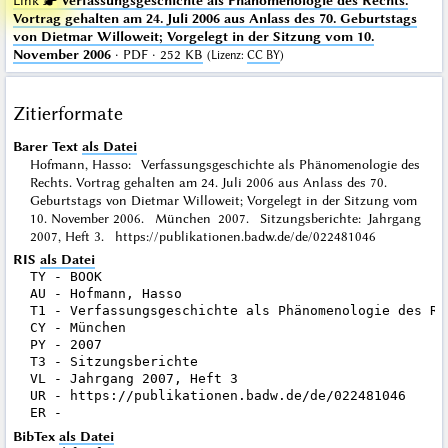
Link ☛
Verfassungsgeschichte als Phänomenologie des Rechts.
Vortrag gehalten am 24. Juli 2006 aus Anlass des 70. Geburtstags
von Dietmar Willoweit; Vorgelegt in der Sitzung vom 10.
November 2006
· PDF · 252 KB
(
Lizenz
:
CC BY
)
Zitierformate
Barer Text
als Datei
Hofmann, Hasso: Verfassungsgeschichte als Phänomenologie des
Rechts. Vortrag gehalten am 24. Juli 2006 aus Anlass des 70.
Geburtstags von Dietmar Willoweit; Vorgelegt in der Sitzung vom
10. November 2006. München 2007. Sitzungsberichte: Jahrgang
2007, Heft 3. https://publikationen.badw.de/de/022481046
RIS
als Datei
TY - BOOK

AU - Hofmann, Hasso

T1 - Verfassungsgeschichte als Phänomenologie des Re
CY - München

PY - 2007

T3 - Sitzungsberichte

VL - Jahrgang 2007, Heft 3

UR - https://publikationen.badw.de/de/022481046

BibTex
als Datei