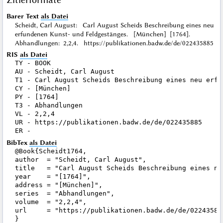
Barer Text
als Datei
Scheidt, Carl August: Carl August Scheids Beschreibung eines neu
erfundenen Kunst- und Feldgestänges. [München] [1764].
Abhandlungen: 2,2,4. https://publikationen.badw.de/de/022435885
RIS
als Datei
TY - BOOK

AU - Scheidt, Carl August

T1 - Carl August Scheids Beschreibung eines neu erfu
CY - [München]

PY - [1764]

T3 - Abhandlungen

VL - 2,2,4

UR - https://publikationen.badw.de/de/022435885

BibTex
als Datei
@Book{Scheidt1764,

author  = "Scheidt, Carl August",

title   = "Carl August Scheids Beschreibung eines ne
year    = "[1764]",

address = "[München]",

series  = "Abhandlungen",

volume  = "2,2,4",

url     = "https://publikationen.badw.de/de/022435885