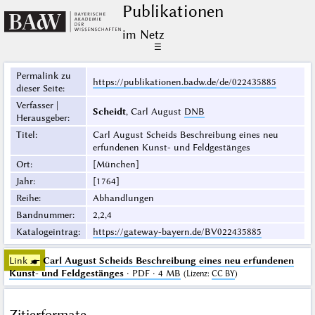
Publikationen
im Netz
☰
Permalink zu
https://publikationen.badw.de/de/022435885
dieser Seite
:
Verfasser |
Scheidt
, Carl August
DNB
Herausgeber
:
Titel
:
Carl August Scheids Beschreibung eines neu
erfundenen Kunst- und Feldgestänges
Ort
:
[München]
Jahr
:
[1764]
Reihe
:
Abhandlungen
Bandnummer
:
2,2,4
Katalogeintrag
:
https://gateway-bayern.de/BV022435885
Link ☛
Carl August Scheids Beschreibung eines neu erfundenen
Kunst- und Feldgestänges
· PDF · 4 MB
(
Lizenz
:
CC BY
)
Zitierformate