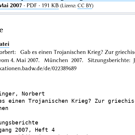
Mai 2007
· PDF · 191 KB
(
Lizenz
:
CC BY
)
e
atei
orbert: Gab es einen Trojanischen Krieg? Zur griechi
 vom 4. Mai 2007. München 2007. Sitzungsberichte: 
ikationen.badw.de/de/022389689
inger, Norbert

es einen Trojanischen Krieg? Zur griechis
en

ungsberichte

gang 2007, Heft 4
