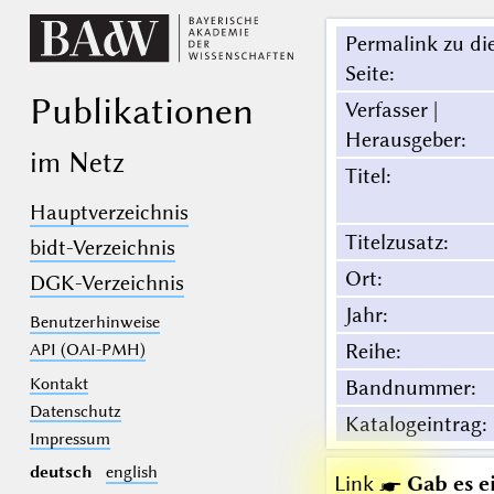
Permalink zu di
Seite
:
Publikationen
Verfasser |
Herausgeber
:
im Netz
Titel
:
Hauptverzeichnis
Titelzusatz
:
bidt-Verzeichnis
Ort
:
DGK-Verzeichnis
Jahr
:
Benutzerhinweise
Reihe
:
API (OAI-PMH)
Kontakt
Bandnummer
:
Datenschutz
Katalogeintrag
:
Impressum
deutsch
english
Link ☛
Gab es e