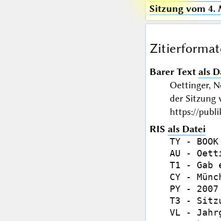
Sitzung vom 4. 
Zitierformat
Barer Text
als D
Oettinger, N
der Sitzung
https://publ
RIS
als Datei
TY - BOOK

AU - Oett
T1 - Gab 
CY - Münch
PY - 2007

T3 - Sitz
VL - Jahr