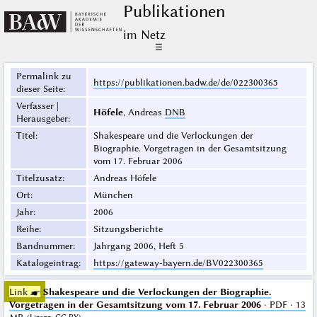
Publikationen
im Netz
☰
Permalink zu
https://publikationen.badw.de/de/022300365
dieser Seite
:
Verfasser |
Höfele
, Andreas
DNB
Herausgeber
:
Titel
:
Shakespeare und die Verlockungen der
Biographie. Vorgetragen in der Gesamtsitzung
vom 17. Februar 2006
Titelzusatz
:
Andreas Höfele
Ort
:
München
Jahr
:
2006
Reihe
:
Sitzungsberichte
Bandnummer
:
Jahrgang 2006, Heft 5
Katalogeintrag
:
https://gateway-bayern.de/BV022300365
Link ☛
Shakespeare und die Verlockungen der Biographie.
Vorgetragen in der Gesamtsitzung vom 17. Februar 2006
· PDF · 13