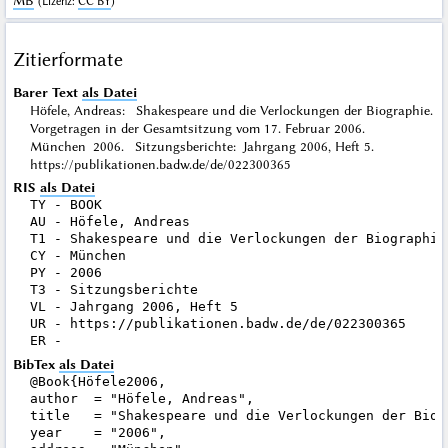
MB
(
Lizenz
:
CC BY
)
Zitierformate
Barer Text
als Datei
Höfele, Andreas: Shakespeare und die Verlockungen der Biographie.
Vorgetragen in der Gesamtsitzung vom 17. Februar 2006.
München 2006. Sitzungsberichte: Jahrgang 2006, Heft 5.
https://publikationen.badw.de/de/022300365
RIS
als Datei
TY - BOOK

AU - Höfele, Andreas

T1 - Shakespeare und die Verlockungen der Biographie
CY - München

PY - 2006

T3 - Sitzungsberichte

VL - Jahrgang 2006, Heft 5

UR - https://publikationen.badw.de/de/022300365

BibTex
als Datei
@Book{Höfele2006,

author  = "Höfele, Andreas",

title   = "Shakespeare und die Verlockungen der Biog
year    = "2006",
