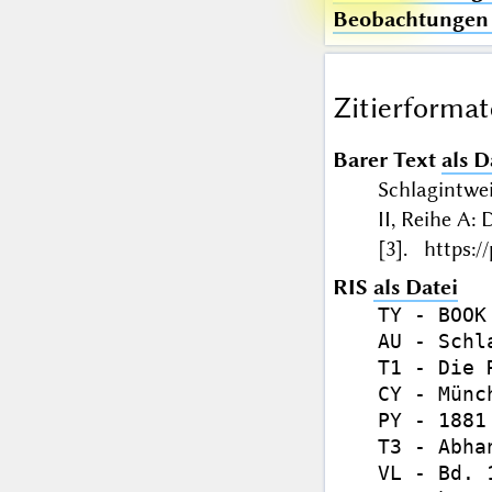
Beobachtungen 
Zitierformat
Barer Text
als D
Schlagintwei
II, Reihe A
[3]. https:/
RIS
als Datei
TY - BOOK

AU - Schl
T1 - Die 
CY - Münch
PY - 1881

T3 - Abhan
VL - Bd. 