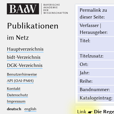
Permalink zu
dieser Seite
:
Publikationen
Verfasser |
Herausgeber
:
im Netz
Titel
:
Hauptverzeichnis
Titelzusatz
:
bidt-Verzeichnis
Ort
:
DGK-Verzeichnis
Jahr
:
Benutzerhinweise
Reihe
:
API (OAI-PMH)
Kontakt
Bandnummer
:
Datenschutz
Katalogeintrag
:
Impressum
deutsch
english
Link ☛
Die Rege