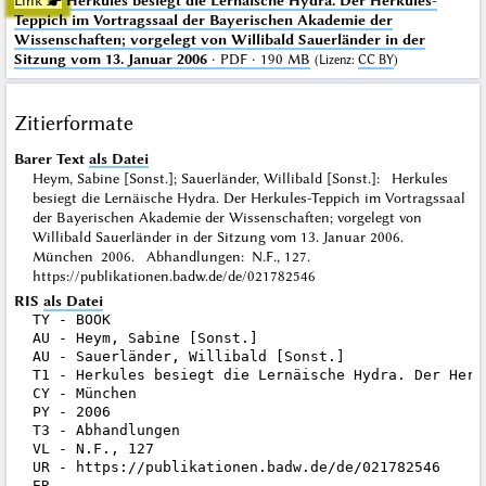
Link ☛
Herkules besiegt die Lernäische Hydra. Der Herkules-
Teppich im Vortragssaal der Bayerischen Akademie der
Wissenschaften; vorgelegt von Willibald Sauerländer in der
Sitzung vom 13. Januar 2006
· PDF · 190 MB
(
Lizenz
:
CC BY
)
Zitierformate
Barer Text
als Datei
Heym, Sabine [Sonst.]; Sauerländer, Willibald [Sonst.]: Herkules
besiegt die Lernäische Hydra. Der Herkules-Teppich im Vortragssaal
der Bayerischen Akademie der Wissenschaften; vorgelegt von
Willibald Sauerländer in der Sitzung vom 13. Januar 2006.
München 2006. Abhandlungen: N.F., 127.
https://publikationen.badw.de/de/021782546
RIS
als Datei
TY - BOOK

AU - Heym, Sabine [Sonst.]

AU - Sauerländer, Willibald [Sonst.]

T1 - Herkules besiegt die Lernäische Hydra. Der Herk
CY - München

PY - 2006

T3 - Abhandlungen

VL - N.F., 127

UR - https://publikationen.badw.de/de/021782546
