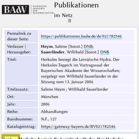
Publikationen
im Netz
☰
Permalink zu
https://publikationen.badw.de/de/021782546
dieser Seite
:
Verfasser |
Heym
, Sabine [Sonst.]
DNB
;
Herausgeber
:
Sauerländer
, Willibald [Sonst.]
DNB
Titel
:
Herkules besiegt die Lernäische Hydra. Der
Herkules-Teppich im Vortragssaal der
Bayerischen Akademie der Wissenschaften;
vorgelegt von Willibald Sauerländer in der
Sitzung vom 13. Januar 2006
Titelzusatz
:
Sabine Heym ; Willibald Sauerländer
Ort
:
München
Jahr
:
2006
Reihe
:
Abhandlungen
Bandnummer
:
N.F., 127
Katalogeintrag
:
https://gateway-bayern.de/BV021782546