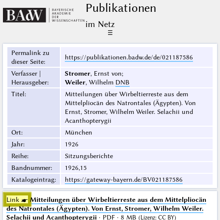
Publikationen
im Netz
☰
Permalink zu
https://publikationen.badw.de/de/021187586
dieser Seite
:
Verfasser |
Stromer
, Ernst von;
Herausgeber
:
Weiler
, Wilhelm
DNB
Titel
:
Mitteilungen über Wirbeltierreste aus dem
Mittelpliocän des Natrontales (Ägypten). Von
Ernst, Stromer, Wilhelm Weiler. Selachii und
Acanthopterygii
Ort
:
München
Jahr
:
1926
Reihe
:
Sitzungsberichte
Bandnummer
:
1926,15
Katalogeintrag
:
https://gateway-bayern.de/BV021187586
Link ☛
Mitteilungen über Wirbeltierreste aus dem Mittelpliocän
des Natrontales (Ägypten). Von Ernst, Stromer, Wilhelm Weiler.
Selachii und Acanthopterygii
· PDF · 8 MB
(
Lizenz
:
CC BY
)