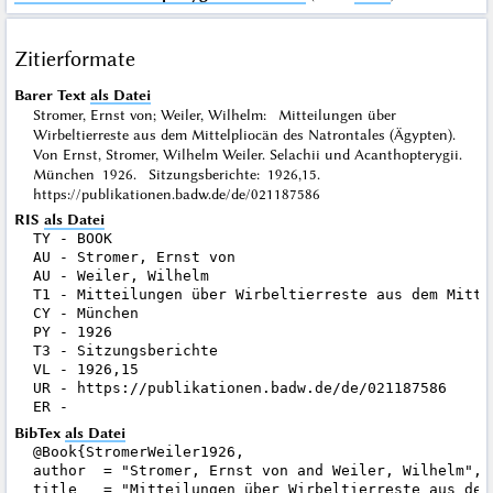
Zitierformate
Barer Text
als Datei
Stromer, Ernst von; Weiler, Wilhelm: Mitteilungen über
Wirbeltierreste aus dem Mittelpliocän des Natrontales (Ägypten).
Von Ernst, Stromer, Wilhelm Weiler. Selachii und Acanthopterygii.
München 1926. Sitzungsberichte: 1926,15.
https://publikationen.badw.de/de/021187586
RIS
als Datei
TY - BOOK

AU - Stromer, Ernst von

AU - Weiler, Wilhelm

T1 - Mitteilungen über Wirbeltierreste aus dem Mitte
CY - München

PY - 1926

T3 - Sitzungsberichte

VL - 1926,15

UR - https://publikationen.badw.de/de/021187586

BibTex
als Datei
@Book{StromerWeiler1926,

author  = "Stromer, Ernst von and Weiler, Wilhelm",

title   = "Mitteilungen über Wirbeltierreste aus dem